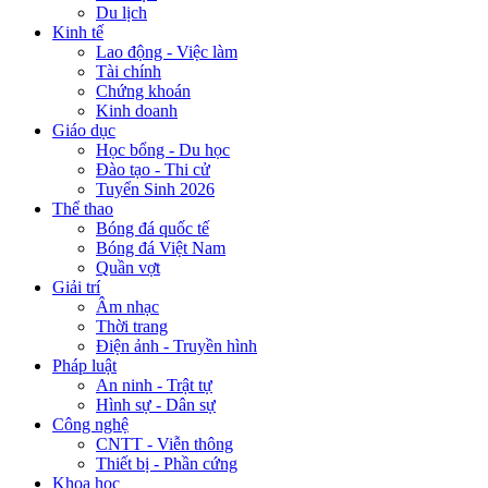
Du lịch
Kinh tế
Lao động - Việc làm
Tài chính
Chứng khoán
Kinh doanh
Giáo dục
Học bổng - Du học
Đào tạo - Thi cử
Tuyển Sinh 2026
Thể thao
Bóng đá quốc tế
Bóng đá Việt Nam
Quần vợt
Giải trí
Âm nhạc
Thời trang
Điện ảnh - Truyền hình
Pháp luật
An ninh - Trật tự
Hình sự - Dân sự
Công nghệ
CNTT - Viễn thông
Thiết bị - Phần cứng
Khoa học