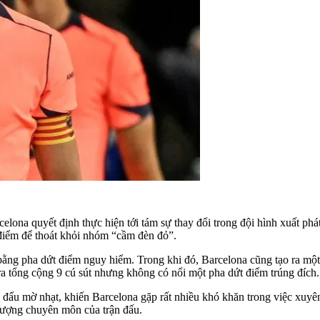
elona quyết định thực hiện tới tám sự thay đổi trong đội hình xuất ph
 điểm để thoát khỏi nhóm “cầm đèn đỏ”.
ằng pha dứt điểm nguy hiểm. Trong khi đó, Barcelona cũng tạo ra một 
g ra tổng cộng 9 cú sút nhưng không có nổi một pha dứt điểm trúng đích.
 đấu mờ nhạt, khiến Barcelona gặp rất nhiều khó khăn trong việc xuyê
 lượng chuyên môn của trận đấu.