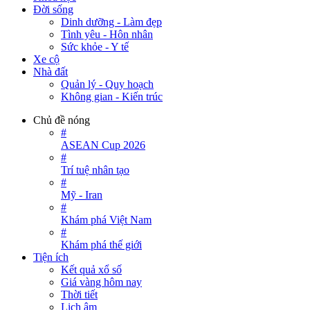
Đời sống
Dinh dưỡng - Làm đẹp
Tình yêu - Hôn nhân
Sức khỏe - Y tế
Xe cộ
Nhà đất
Quản lý - Quy hoạch
Không gian - Kiến trúc
Chủ đề nóng
#
ASEAN Cup 2026
#
Trí tuệ nhân tạo
#
Mỹ - Iran
#
Khám phá Việt Nam
#
Khám phá thế giới
Tiện ích
Kết quả xổ số
Giá vàng hôm nay
Thời tiết
Lịch âm