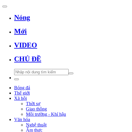
Nóng
Mới
VIDEO
CHỦ ĐỀ
Bóng đá
Thế giới
Xã hội
Thời sự
Giao thông
Môi trường - Khí hậu
Văn hóa
Nghệ thuật
Ẩm thực