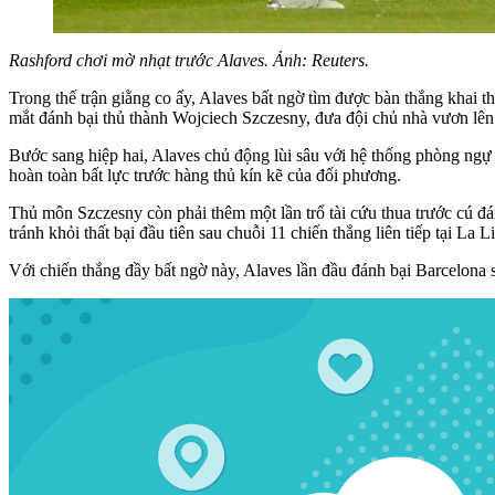
Rashford chơi mờ nhạt trước Alaves. Ảnh: Reuters.
Trong thế trận giằng co ấy, Alaves bất ngờ tìm được bàn thắng khai t
mắt đánh bại thủ thành Wojciech Szczesny, đưa đội chủ nhà vươn lên
Bước sang hiệp hai, Alaves chủ động lùi sâu với hệ thống phòng ngự 
hoàn toàn bất lực trước hàng thủ kín kẽ của đối phương.
Thủ môn Szczesny còn phải thêm một lần trổ tài cứu thua trước cú 
tránh khỏi thất bại đầu tiên sau chuỗi 11 chiến thắng liên tiếp tại La L
Với chiến thắng đầy bất ngờ này, Alaves lần đầu đánh bại Barcelona 