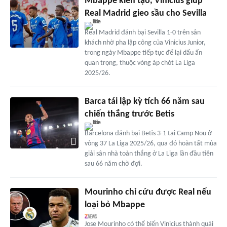
Mbappe kiến tạo, Vinicius giúp
Real Madrid gieo sầu cho Sevilla
Real Madrid đánh bại Sevilla 1-0 trên sân
khách nhờ pha lập công của Vinicius Junior,
trong ngày Mbappe tiếp tục để lại dấu ấn
quan trọng, thuộc vòng áp chót La Liga
2025/26.
Barca tái lập kỳ tích 66 năm sau
chiến thắng trước Betis
Barcelona đánh bại Betis 3-1 tại Camp Nou ở
vòng 37 La Liga 2025/26, qua đó hoàn tất mùa
giải sân nhà toàn thắng ở La Liga lần đầu tiên
sau 66 năm chờ đợi.
Mourinho chỉ cứu được Real nếu
loại bỏ Mbappe
Jose Mourinho có thể biến Vinicius thành quái