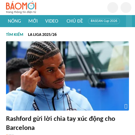
NÓNG
MỚI
VIDEO
CHỦ ĐỀ
#ASEAN Cup 2026
#Trí tuệ nhân tạo
#Mỹ - Iran
#Khám phá Việt Nam
TÌM KIẾM
LA LIGA 2025/26
#Khám phá thế giới
Rashford gửi lời chia tay xúc động cho
Barcelona