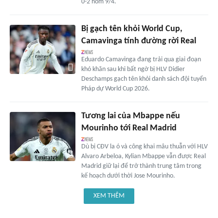
0-2 hôm 9/4.
Bị gạch tên khỏi World Cup,
Camavinga tính đường rời Real
Eduardo Camavinga đang trải qua giai đoạn
khó khăn sau khi bất ngờ bị HLV Didier
Deschamps gạch tên khỏi danh sách đội tuyển
Pháp dự World Cup 2026.
Tương lai của Mbappe nếu
Mourinho tới Real Madrid
Dù bị CĐV la ó và công khai mâu thuẫn với HLV
Alvaro Arbeloa, Kylian Mbappe vẫn được Real
Madrid giữ lại để trở thành trung tâm trong
kế hoạch dưới thời Jose Mourinho.
XEM THÊM