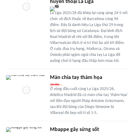
huyền thoại La Liga
La Liga 2025/26 đã khép lại rạng sáng 24-5 với
chức vô địch thuộc về Barcelona cùng 94
điểm. Đây là danh hiệu La Liga thứ 29 trong
lịch sử đội bóng xứ Catalunya. Đại kình địch
Real Madrid về nhì với 86 điểm, trong khi
Villarrealcán đích ở vị trí thứ ba với 69 điểm.
Ở cuộc đua trụ hạng, Mallorca, Girona và
Oviedo phải ngậm ngùi chia tay La Liga để
xuống chơi ở hạng đấu thấp hơn mùa tới.
Màn chia tay thảm họa
Ở vòng đấu cuối cùng La Liga 2025/26,
Atletico Madrid đã có màn chia tay 'thảm họa'
với tiền đạo người Pháp Antoine Griezmann,
sau khi đội bóng của Diego Simeone bị
Villareal đè bẹp với tỉ số 1-5.
Mbappe gây sửng sốt