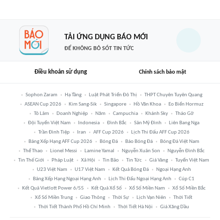
TẢI ỨNG DỤNG BÁO MỚI
ĐỂ KHÔNG BỎ SÓT TIN TỨC
Điều khoản sử dụng
Chính sách bảo mật
Sophon Zaram
Hạ Tầng
Luật Phát Triển Đô Thị
THPT Chuyên Tuyên Quang
ASEAN Cup 2026
Kim Sang-Sik
Singapore
Hồ Văn Khoa
Eo Biển Hormuz
Tô Lâm
Doanh Nghiệp
Năm
Campuchia
Khánh Sky
Tháo Gỡ
Đội Tuyển Việt Nam
Indonesia
Đình Bắc
Sân Mỹ Đình
Liên Bang Nga
Trần Đình Tiệp
Iran
AFF Cup 2026
Lịch Thi Đấu AFF Cup 2026
Bảng Xếp Hạng AFF Cup 2026
Bóng Đá
Báo Bóng Đá
Bóng Đá Việt Nam
Thể Thao
Lionel Messi
Lamine Yamal
Nguyễn Xuân Son
Nguyễn Đình Bắc
Tin Thế Giới
Pháp Luật
Xã Hội
Tin Bão
Tin Tức
Giá Vàng
Tuyển Việt Nam
U23 Việt Nam
U17 Việt Nam
Kết Quả Bóng Đá
Ngoại Hạng Anh
Bảng Xếp Hạng Ngoại Hạng Anh
Lịch Thi Đấu Ngoại Hạng Anh
Cúp C1
Kết Quả Vietlott Power 6/55
Kết Quả Xổ Số
Xổ Số Miền Nam
Xổ Số Miền Bắc
Xổ Số Miền Trung
Giao Thông
Thời Sự
Lịch Vạn Niên
Thời Tiết
Thời Tiết Thành Phố Hồ Chí Minh
Thời Tiết Hà Nội
Giá Xăng Dầu