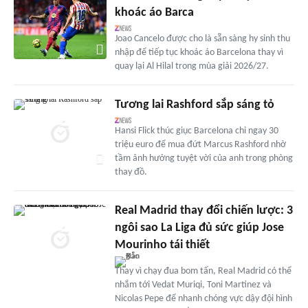
khoác áo Barca
Joao Cancelo được cho là sẵn sàng hy sinh thu
nhập để tiếp tục khoác áo Barcelona thay vì
quay lại Al Hilal trong mùa giải 2026/27.
Tương lai Rashford sắp sáng tỏ
Hansi Flick thúc giục Barcelona chi ngay 30
triệu euro để mua đứt Marcus Rashford nhờ
tầm ảnh hưởng tuyệt vời của anh trong phòng
thay đồ.
Real Madrid thay đổi chiến lược: 3
ngôi sao La Liga đủ sức giúp Jose
Mourinho tái thiết
Thay vì chạy đua bom tấn, Real Madrid có thể
nhắm tới Vedat Muriqi, Toni Martinez và
Nicolas Pepe để nhanh chóng vực dậy đội hình