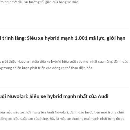
m như mở đầu xu hướng tối giản của hãng xe Đức.
 trình làng: Siêu xe hybrid mạnh 1.001 mã lực, giới hạn
 giới thiệu Nuvolari, mẫu siêu xe hybrid hiệu suất cao mới nhất của hãng, đánh dấu
g trong chiến lược phát triển các dòng xe thể thao điện hóa.
di Nuvolari: Siêu xe hybrid mạnh nhất của Audi
hiệu mẫu siêu xe mới mang tên Audi Nuvolari, đánh dấu bước tiến mới trong chiến
c dòng xe hiệu suất cao của hãng. Đây là mẫu xe thương mại mạnh nhất từng được