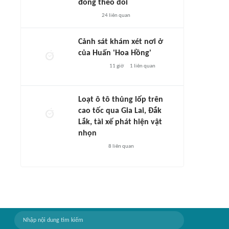
đông theo dõi
24
liên quan
Cảnh sát khám xét nơi ở
của Huấn 'Hoa Hồng'
11 giờ
1
liên quan
Loạt ô tô thủng lốp trên
cao tốc qua Gia Lai, Đắk
Lắk, tài xế phát hiện vật
nhọn
8
liên quan