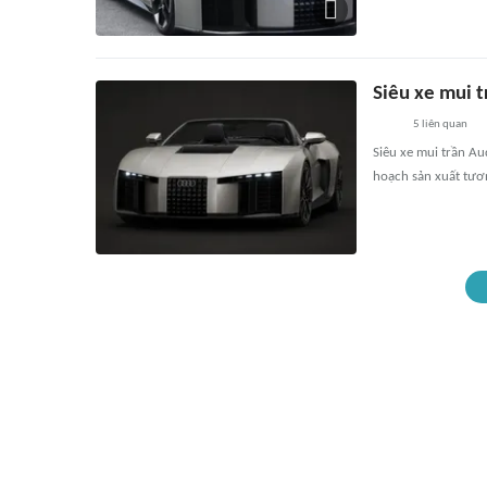
Siêu xe mui 
5
liên quan
Siêu xe mui trần A
hoạch sản xuất tươn