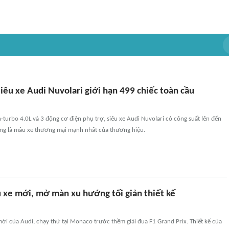
iêu xe Audi Nuvolari giới hạn 499 chiếc toàn cầu
-turbo 4.0L và 3 động cơ điện phụ trợ, siêu xe Audi Nuvolari có công suất lên đến
ũng là mẫu xe thương mại mạnh nhất của thương hiệu.
u xe mới, mở màn xu hướng tối giản thiết kế
 mới của Audi, chạy thử tại Monaco trước thềm giải đua F1 Grand Prix. Thiết kế của