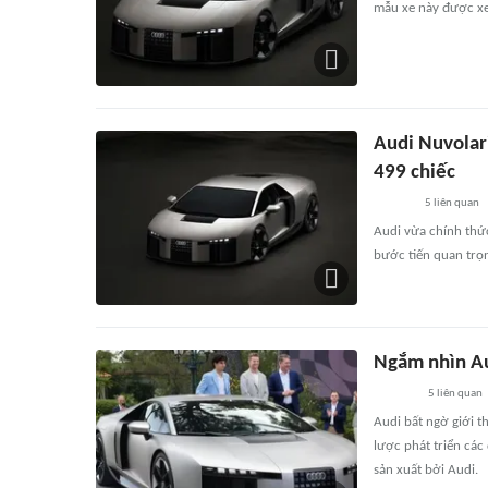
mẫu xe này được xe
Audi Nuvolari
499 chiếc
5
liên quan
Audi vừa chính thức
bước tiến quan trọn
Ngắm nhìn Au
5
liên quan
Audi bất ngờ giới t
lược phát triển cá
sản xuất bởi Audi.