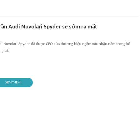
trần Audi Nuvolari Spyder sẽ sớm ra mắt
udi Nuvolari Spyder đã được CEO của thương hiệu ngầm xác nhận nằm trong kế
g lai.
XEM THÊM