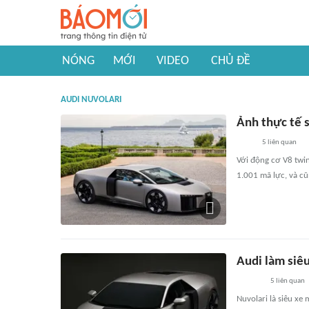
NÓNG
MỚI
VIDEO
CHỦ ĐỀ
AUDI NUVOLARI
Ảnh thực tế s
5
liên quan
Với động cơ V8 twin
1.001 mã lực, và c
Audi làm siê
5
liên quan
Nuvolari là siêu xe