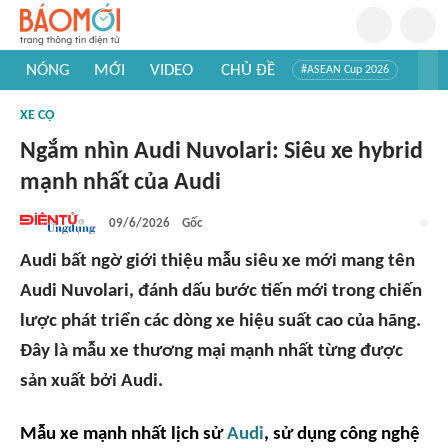
NÓNG
MỚI
VIDEO
CHỦ ĐỀ
#ASEAN Cup 2026
#Trí tuệ nhân tạo
#Mỹ - Iran
#Khám phá Việt Nam
XE CỘ
#Khám phá thế giới
Ngắm nhìn Audi Nuvolari: Siêu xe hybrid
mạnh nhất của Audi
09/6/2026
Gốc
Audi bất ngờ giới thiệu mẫu siêu xe mới mang tên
Audi Nuvolari, đánh dấu bước tiến mới trong chiến
lược phát triển các dòng xe hiệu suất cao của hãng.
Đây là mẫu xe thương mại mạnh nhất từng được
sản xuất bởi Audi.
Mẫu xe mạnh nhất lịch sử
Audi
, sử dụng công nghệ