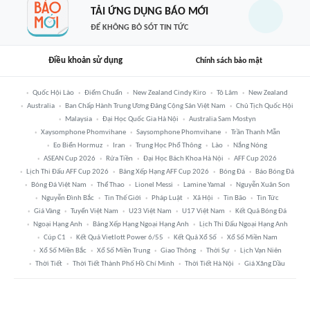
TẢI ỨNG DỤNG BÁO MỚI
ĐỂ KHÔNG BỎ SÓT TIN TỨC
Điều khoản sử dụng
Chính sách bảo mật
Quốc Hội Lào
Điểm Chuẩn
New Zealand Cindy Kiro
Tô Lâm
New Zealand
Australia
Ban Chấp Hành Trung Ương Đảng Cộng Sản Việt Nam
Chủ Tịch Quốc Hội
Malaysia
Đại Học Quốc Gia Hà Nội
Australia Sam Mostyn
Xaysomphone Phomvihane
Saysomphone Phomvihane
Trần Thanh Mẫn
Eo Biển Hormuz
Iran
Trung Học Phổ Thông
Lào
Nắng Nóng
ASEAN Cup 2026
Rửa Tiền
Đại Học Bách Khoa Hà Nội
AFF Cup 2026
Lịch Thi Đấu AFF Cup 2026
Bảng Xếp Hạng AFF Cup 2026
Bóng Đá
Báo Bóng Đá
Bóng Đá Việt Nam
Thể Thao
Lionel Messi
Lamine Yamal
Nguyễn Xuân Son
Nguyễn Đình Bắc
Tin Thế Giới
Pháp Luật
Xã Hội
Tin Bão
Tin Tức
Giá Vàng
Tuyển Việt Nam
U23 Việt Nam
U17 Việt Nam
Kết Quả Bóng Đá
Ngoại Hạng Anh
Bảng Xếp Hạng Ngoại Hạng Anh
Lịch Thi Đấu Ngoại Hạng Anh
Cúp C1
Kết Quả Vietlott Power 6/55
Kết Quả Xổ Số
Xổ Số Miền Nam
Xổ Số Miền Bắc
Xổ Số Miền Trung
Giao Thông
Thời Sự
Lịch Vạn Niên
Thời Tiết
Thời Tiết Thành Phố Hồ Chí Minh
Thời Tiết Hà Nội
Giá Xăng Dầu