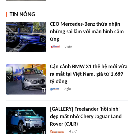
TIN NÓNG
CEO Mercedes-Benz thừa nhận
những sai lầm với màn hình cảm
ứng
8 giờ
Cận cảnh BMW X1 thế hệ mới vừa
ra mắt tại Việt Nam, giá từ 1,689
tỷ đồng
9 giờ
[GALLERY] Freelander 'hồi sinh'
đẹp mắt nhờ Chery Jaguar Land
Rover (CJLR)
4 giờ