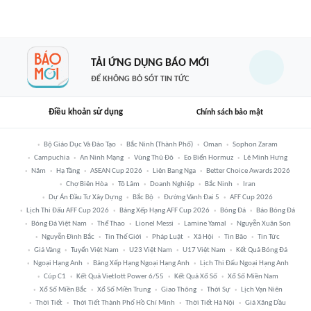
TẢI ỨNG DỤNG BÁO MỚI
ĐỂ KHÔNG BỎ SÓT TIN TỨC
Điều khoản sử dụng
Chính sách bảo mật
Bộ Giáo Dục Và Đào Tạo
Bắc Ninh (thành Phố)
Oman
Sophon Zaram
Campuchia
An Ninh Mạng
Vùng Thủ Đô
Eo Biển Hormuz
Lê Minh Hưng
Năm
Hạ Tầng
ASEAN Cup 2026
Liên Bang Nga
Better Choice Awards 2026
Chợ Biên Hòa
Tô Lâm
Doanh Nghiệp
Bắc Ninh
Iran
Dự Án Đầu Tư Xây Dựng
Bắc Bộ
Đường Vành Đai 5
AFF Cup 2026
Lịch Thi Đấu AFF Cup 2026
Bảng Xếp Hạng AFF Cup 2026
Bóng Đá
Báo Bóng Đá
Bóng Đá Việt Nam
Thể Thao
Lionel Messi
Lamine Yamal
Nguyễn Xuân Son
Nguyễn Đình Bắc
Tin Thế Giới
Pháp Luật
Xã Hội
Tin Bão
Tin Tức
Giá Vàng
Tuyển Việt Nam
U23 Việt Nam
U17 Việt Nam
Kết Quả Bóng Đá
Ngoại Hạng Anh
Bảng Xếp Hạng Ngoại Hạng Anh
Lịch Thi Đấu Ngoại Hạng Anh
Cúp C1
Kết Quả Vietlott Power 6/55
Kết Quả Xổ Số
Xổ Số Miền Nam
Xổ Số Miền Bắc
Xổ Số Miền Trung
Giao Thông
Thời Sự
Lịch Vạn Niên
Thời Tiết
Thời Tiết Thành Phố Hồ Chí Minh
Thời Tiết Hà Nội
Giá Xăng Dầu