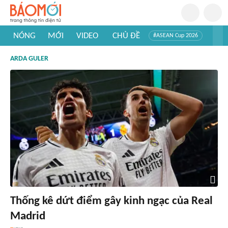
NÓNG
MỚI
VIDEO
CHỦ ĐỀ
#ASEAN Cup 2026
#Trí tuệ nhân tạo
#Mỹ - Iran
#Khám phá Việt Nam
ARDA GULER
#Khám phá thế giới
Thống kê dứt điểm gây kinh ngạc của Real
Madrid