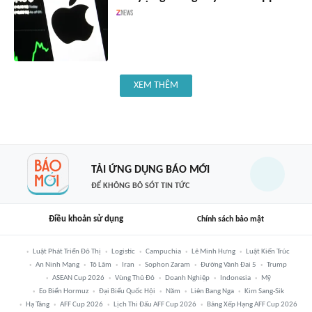
XEM THÊM
TẢI ỨNG DỤNG BÁO MỚI
ĐỂ KHÔNG BỎ SÓT TIN TỨC
Điều khoản sử dụng
Chính sách bảo mật
Luật Phát Triển Đô Thị
Logistic
Campuchia
Lê Minh Hưng
Luật Kiến Trúc
An Ninh Mạng
Tô Lâm
Iran
Sophon Zaram
Đường Vành Đai 5
Trump
ASEAN Cup 2026
Vùng Thủ Đô
Doanh Nghiệp
Indonesia
Mỹ
Eo Biển Hormuz
Đại Biểu Quốc Hội
Năm
Liên Bang Nga
Kim Sang-Sik
Hạ Tầng
AFF Cup 2026
Lịch Thi Đấu AFF Cup 2026
Bảng Xếp Hạng AFF Cup 2026