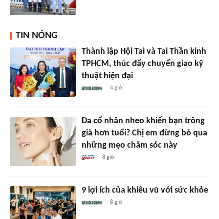
TIN NÓNG
Thành lập Hội Tai và Tai Thần kinh
TPHCM, thúc đẩy chuyển giao kỹ
thuật hiện đại
4 giờ
Da cổ nhăn nheo khiến bạn trông
già hơn tuổi? Chị em đừng bỏ qua
những mẹo chăm sóc này
8 giờ
9 lợi ích của khiêu vũ với sức khỏe
8 giờ