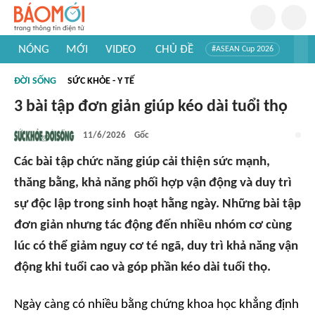
NÓNG
MỚI
VIDEO
CHỦ ĐỀ
#ASEAN Cup 2026
#Trí tuệ nhân tạo
#Mỹ - Iran
#Khám phá Việt Nam
ĐỜI SỐNG
SỨC KHỎE - Y TẾ
#Khám phá thế giới
3 bài tập đơn giản giúp kéo dài tuổi thọ
11/6/2026
Gốc
Các bài tập chức năng giúp cải thiện sức mạnh,
thăng bằng, khả năng phối hợp vận động và duy trì
sự độc lập trong sinh hoạt hằng ngày. Những bài tập
đơn giản nhưng tác động đến nhiều nhóm cơ cùng
lúc có thể giảm nguy cơ té ngã, duy trì khả năng vận
động khi tuổi cao và góp phần kéo dài tuổi thọ.
Ngày càng có nhiều bằng chứng khoa học khẳng định