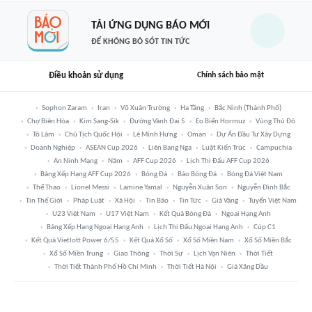
TẢI ỨNG DỤNG BÁO MỚI
ĐỂ KHÔNG BỎ SÓT TIN TỨC
Điều khoản sử dụng
Chính sách bảo mật
Sophon Zaram
Iran
Võ Xuân Trường
Hạ Tầng
Bắc Ninh (thành Phố)
Chợ Biên Hòa
Kim Sang-Sik
Đường Vành Đai 5
Eo Biển Hormuz
Vùng Thủ Đô
Tô Lâm
Chủ Tịch Quốc Hội
Lê Minh Hưng
Oman
Dự Án Đầu Tư Xây Dựng
Doanh Nghiệp
ASEAN Cup 2026
Liên Bang Nga
Luật Kiến Trúc
Campuchia
An Ninh Mạng
Năm
AFF Cup 2026
Lịch Thi Đấu AFF Cup 2026
Bảng Xếp Hạng AFF Cup 2026
Bóng Đá
Báo Bóng Đá
Bóng Đá Việt Nam
Thể Thao
Lionel Messi
Lamine Yamal
Nguyễn Xuân Son
Nguyễn Đình Bắc
Tin Thế Giới
Pháp Luật
Xã Hội
Tin Bão
Tin Tức
Giá Vàng
Tuyển Việt Nam
U23 Việt Nam
U17 Việt Nam
Kết Quả Bóng Đá
Ngoại Hạng Anh
Bảng Xếp Hạng Ngoại Hạng Anh
Lịch Thi Đấu Ngoại Hạng Anh
Cúp C1
Kết Quả Vietlott Power 6/55
Kết Quả Xổ Số
Xổ Số Miền Nam
Xổ Số Miền Bắc
Xổ Số Miền Trung
Giao Thông
Thời Sự
Lịch Vạn Niên
Thời Tiết
Thời Tiết Thành Phố Hồ Chí Minh
Thời Tiết Hà Nội
Giá Xăng Dầu