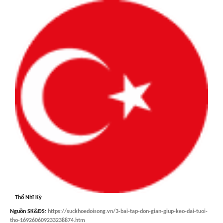
Thổ Nhĩ Kỳ
Nguồn
SK&ĐS
:
https://suckhoedoisong.vn/3-bai-tap-don-gian-giup-keo-dai-tuoi-
tho-169260609233238874.htm