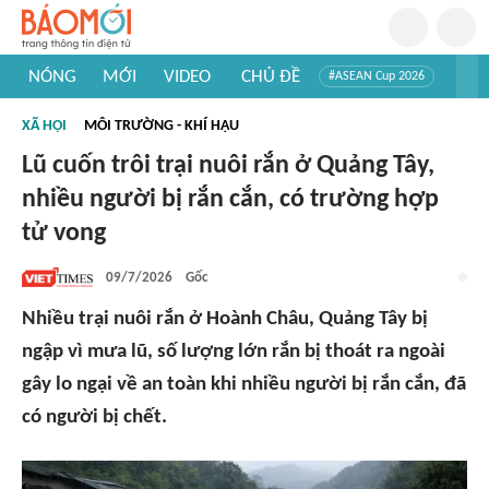
NÓNG
MỚI
VIDEO
CHỦ ĐỀ
#ASEAN Cup 2026
#Trí tuệ nhân tạo
#Mỹ - Iran
#Khám phá Việt Nam
XÃ HỘI
MÔI TRƯỜNG - KHÍ HẬU
#Khám phá thế giới
Lũ cuốn trôi trại nuôi rắn ở Quảng Tây,
nhiều người bị rắn cắn, có trường hợp
tử vong
09/7/2026
Gốc
Nhiều trại nuôi rắn ở Hoành Châu, Quảng Tây bị
ngập vì mưa lũ, số lượng lớn rắn bị thoát ra ngoài
gây lo ngại về an toàn khi nhiều người bị rắn cắn, đã
có người bị chết.