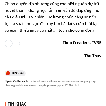
Chính quyền địa phương cũng cho biết nguồn dự trữ
huyết thanh kháng nọc rắn hiện vẫn đủ đáp ứng nhu
cầu điều trị. Tuy nhiên, lực lượng chức năng sẽ tiếp
tục rà soát khu vực để truy tìm bắt lại số rắn thất lạc
và giảm thiểu nguy cơ mất an toàn cho cộng đồng.
Theo Creaders, TVBS
Thu Thủy
Trung Quốc
Nguồn
VietTimes
:
https://viettimes.vn/lu-cuon-troi-trai-nuoi-ran-o-quang-tay-
nhieu-nguoi-bi-ran-can-co-truong-hop-tu-vong-post202586.html
TIN KHÁC