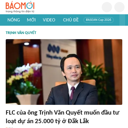
NÓNG
MỚI
VIDEO
CHỦ ĐỀ
#ASEAN Cup 2026
#Trí tuệ nhân tạo
#Mỹ - Iran
#Khám phá Việt Nam
TRỊNH VĂN QUYẾT
#Khám phá thế giới
FLC của ông Trịnh Văn Quyết muốn đầu tư
loạt dự án 25.000 tỷ ở Đắk Lắk