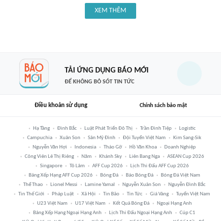
XEM THÊM
TẢI ỨNG DỤNG BÁO MỚI
ĐỂ KHÔNG BỎ SÓT TIN TỨC
Điều khoản sử dụng
Chính sách bảo mật
Hạ Tầng
Đình Bắc
Luật Phát Triển Đô Thị
Trần Đình Tiệp
Logistic
Campuchia
Xuân Son
Sân Mỹ Đình
Đội Tuyển Việt Nam
Kim Sang-Sik
Nguyễn Văn Hợi
Indonesia
Tháo Gỡ
Hồ Văn Khoa
Doanh Nghiệp
Công Viên Lê Thị Riêng
Năm
Khánh Sky
Liên Bang Nga
ASEAN Cup 2026
Singapore
Tô Lâm
AFF Cup 2026
Lịch Thi Đấu AFF Cup 2026
Bảng Xếp Hạng AFF Cup 2026
Bóng Đá
Báo Bóng Đá
Bóng Đá Việt Nam
Thể Thao
Lionel Messi
Lamine Yamal
Nguyễn Xuân Son
Nguyễn Đình Bắc
Tin Thế Giới
Pháp Luật
Xã Hội
Tin Bão
Tin Tức
Giá Vàng
Tuyển Việt Nam
U23 Việt Nam
U17 Việt Nam
Kết Quả Bóng Đá
Ngoại Hạng Anh
Bảng Xếp Hạng Ngoại Hạng Anh
Lịch Thi Đấu Ngoại Hạng Anh
Cúp C1