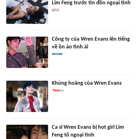
Lim Feng trước tin đồn ngoại tình
Công ty của Wren Evans lên tiếng
về ồn ào tình ái
Khủng hoảng của Wren Evans
Ca sĩ Wren Evans bị hot girl Lim
Feng tố ngoại tình