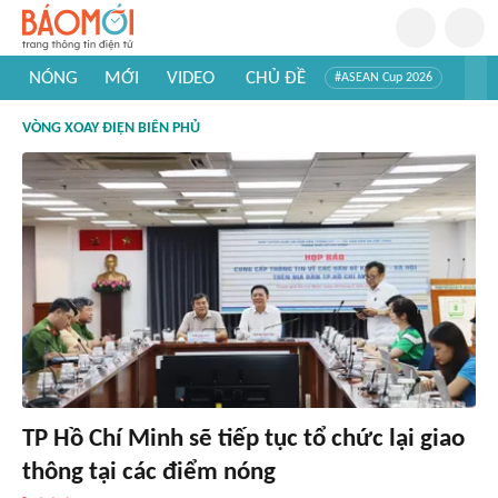
NÓNG
MỚI
VIDEO
CHỦ ĐỀ
#ASEAN Cup 2026
#Tuyển sinh đại học 2026
#Trí tuệ nhân tạo
#Mỹ - Iran
VÒNG XOAY ĐIỆN BIÊN PHỦ
#Khám phá Việt Nam
#Khám phá thế giới
TP Hồ Chí Minh sẽ tiếp tục tổ chức lại giao
thông tại các điểm nóng