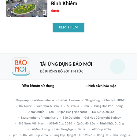
Bỉnh Khiêm
XEM THÊM
TẢI ỨNG DỤNG BÁO MỚI
ĐỂ KHÔNG BỎ SÓT TIN TỨC
Điều khoản sử dụng
Chính sách bảo mật
Xaysomphone Phomvihane
Eo Biển Hormuz
Nắng Nóng
Chủ Tịch HĐND
Hai Nước
Việt Nam-Australia
Australia
Iran
Trung Học Phổ Thông
Điểm Chuẩn
Lào
Ngân Hàng Nhà Nước
Đại Sứ Quán Lào
Saysomphone Phomvihane
Bão Dolphin
Đại Học Công Nghệ Sydney
Nhà Nước Việt Nam
ASEAN Cup 2026
Quốc Hội Lào
Trịnh Khắc Cường
Lê Minh Hưng
Liên Bang Nga
Tô Lâm
AFF Cup 2026
Lịch Thi Đấu AFF Cup 2026
Bảng Xếp Hạng AFF Cup 2026
Bóng Đá
Báo Bóng Đá