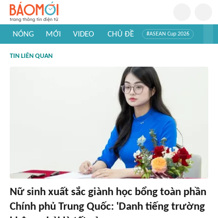
NÓNG
MỚI
VIDEO
CHỦ ĐỀ
#ASEAN Cup 2026
#Trí tuệ nhân tạo
#Mỹ - Iran
#Khám phá Việt Nam
TIN LIÊN QUAN
#Khám phá thế giới
Nữ sinh xuất sắc giành học bổng toàn phần
Chính phủ Trung Quốc: 'Danh tiếng trường