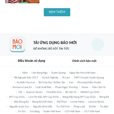
XEM THÊM
TẢI ỨNG DỤNG BÁO MỚI
ĐỂ KHÔNG BỎ SÓT TIN TỨC
Điều khoản sử dụng
Chính sách bảo mật
Năm
Liên Bang Nga
Tuyên Quang
Ngày Văn Hóa Việt Nam
Tết Nguyên Đán 2027
Doanh Nghiệp
Tô Lâm
THPT Chuyên Tuyên Quang
Eo Biển Hormuz
Bộ Giáo Dục Và Đào Tạo
Iran
Phương Diễm Huyền
Slimaura Care X3
Luật Xuất Bản
Phạm Ngọc Thưởng
Oman
Trần Cẩm Tú
Mỹ
Sophon Zaram
Chợ Biên Hòa
Bộ Nội Vụ
ASEAN Cup 2026
AFF Cup 2026
Lịch Thi Đấu AFF Cup 2026
Bảng Xếp Hạng AFF Cup 2026
Bóng Đá
Báo Bóng Đá
Bóng Đá Việt Nam
Thể Thao
Lionel Messi
Lamine Yamal
Nguyễn Xuân Son
Nguyễn Đình Bắc
Tin Thế Giới
Pháp Luật
Xã Hội
Tin Bão
Tin Tức
Giá Vàng
Tuyển Việt Nam
U23 Việt Nam
U17 Việt Nam