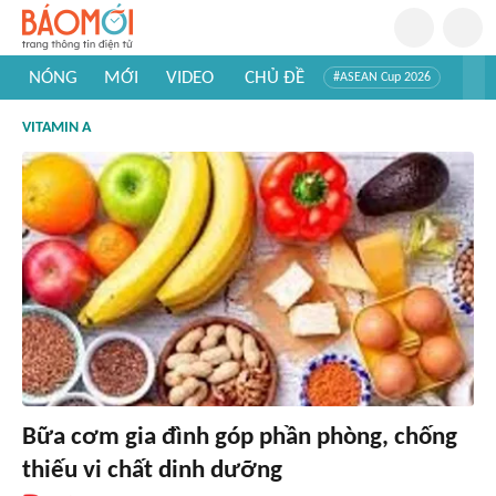
NÓNG
MỚI
VIDEO
CHỦ ĐỀ
#ASEAN Cup 2026
#Trí tuệ nhân tạo
#Mỹ - Iran
#Khám phá Việt Nam
VITAMIN A
#Khám phá thế giới
Bữa cơm gia đình góp phần phòng, chống
thiếu vi chất dinh dưỡng