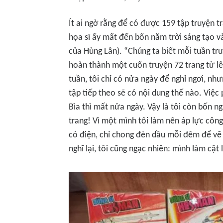
Ít ai ngờ rằng để có được 159 tập truyện 
họa sĩ ấy mất đến bốn năm trời sáng tạo 
của Hùng Lân). “Chúng ta biết mỗi tuần tru
hoàn thành một cuốn truyện 72 trang từ lên
tuần, tôi chỉ có nửa ngày để nghỉ ngơi, nhưn
tập tiếp theo sẽ có nội dung thế nào. Việc
Bìa thì mất nửa ngày. Vậy là tôi còn bốn ng
trang! Vì một mình tôi làm nên áp lực công
có điện, chỉ chong đèn dầu mỗi đêm để vẽ n
nghĩ lại, tôi cũng ngạc nhiên: mình làm cật 