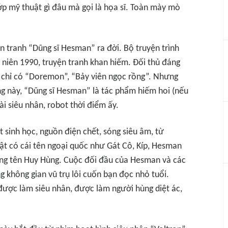
ớp mỹ thuật gì đâu mà gọi là họa sĩ. Toàn mày mò
n tranh “Dũng sĩ Hesman” ra đời. Bộ truyện trình
niên 1990, truyện tranh khan hiếm. Đối thủ đáng
 chỉ có “Doremon”, “Bảy viên ngọc rồng”. Nhưng
ng này, “Dũng sĩ Hesman” là tác phẩm hiếm hoi (nếu
ài siêu nhân, robot thời điểm ấy.
 sinh học, nguồn điện chết, sóng siêu âm, từ
vật có cái tên ngoại quốc như Gát Cô, Kíp, Hesman
mang tên Huy Hùng. Cuộc đối đầu của Hesman và các
ng không gian vũ trụ lôi cuốn bạn đọc nhỏ tuổi.
được làm siêu nhân, được làm người hùng diệt ác,