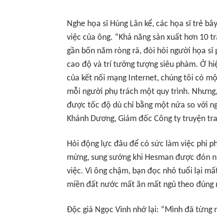
Nghe họa sĩ Hùng Lân kể, các họa sĩ trẻ bây
việc của ông. “Khả năng sản xuất hơn 10 t
gần bốn năm ròng rã, đòi hỏi người họa sĩ
cao độ và trí tưởng tượng siêu phàm. Ở hiệ
của kết nối mạng Internet, chúng tôi có mộ
mỗi người phụ trách một quy trình. Nhưng,
được tốc độ dù chỉ bằng một nửa so với ng
Khánh Dương, Giám đốc Công ty truyện tr
Hỏi động lực đâu để có sức làm việc phi ph
mừng, sung sướng khi Hesman được đón nhậ
việc. Vì ông chậm, bạn đọc nhỏ tuổi lại mấ
miền đất nước mất ăn mất ngủ theo đúng 
Độc giả Ngọc Vinh nhớ lại: “Mình đã từng 