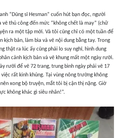
tranh “Dũng sĩ Hesman” cuốn hút bạn đọc, người
và vẽ thủ công đến mức “không chết là may” (chữ
yện ra một tập mới. Và tôi cũng chỉ có một tuần để
 kịch bản, làm bìa và vẽ nội dung bằng tay. Trong
g thật ra lúc ấy cũng phải lo suy nghĩ, hình dung
 phân cảnh kịch bản và vẽ khung mất một ngày rưỡi.
ày rưỡi để vẽ 72 trang, trung bình ngày phải vẽ 17
 việc rất kinh khủng. Tại vùng nông trường không
ên xong bộ truyện, mắt tôi bị cận thị nặng. Giờ
lực không khác gì siêu nhân!”.