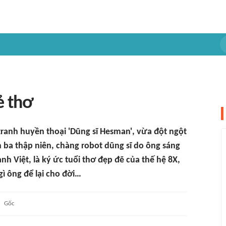
ẻ thơ
 tranh huyền thoại 'Dũng sĩ Hesman', vừa đột ngột
n ba thập niên, chàng robot dũng sĩ do ông sáng
nh Việt, là ký ức tuổi thơ đẹp đẽ của thế hệ 8X,
ì ông để lại cho đời…
Gốc