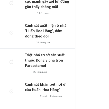
cực mạnh gây xói lở, đứng
gần thấy chóng mặt
1
liên quan
Cảnh sát xuất hiện ở nhà
'Huấn Hoa Hồng', đám
đông theo dõi
22
liên quan
Triệt phá cơ sở sản xuất
thuốc Đông y pha trộn
Paracetamol
20
liên quan
Cảnh sát khám xét nơi ở
của Huấn 'Hoa Hồng'
11 giờ
1
liên quan