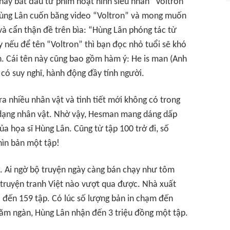
 này bắt đầu từ phim hoạt hình siêu nhân “Voltron”
ùng Lân cuốn băng video “Voltron” và mong muốn
và cẩn thận đề trên bìa: “Hùng Lân phóng tác từ
y nếu để tên “Voltron” thì bạn đọc nhỏ tuổi sẽ khó
. Cái tên này cũng bao gồm hàm ý: He is man (Anh
 có suy nghĩ, hành động đầy tính người.
 ra nhiều nhân vật và tình tiết mới không có trong
i dạng nhân vật. Nhờ vậy, Hesman mang dáng dấp
ủa họa sĩ Hùng Lân. Cũng từ tập 100 trở đi, số
hìn bản một tập!
ng. Ai ngờ bộ truyện ngày càng bán chạy như tôm
 truyện tranh Việt nào vượt qua được. Nhà xuất
ho đến 159 tập. Có lúc số lượng bản in chạm đến
răm ngàn, Hùng Lân nhận đến 3 triệu đồng một tập.