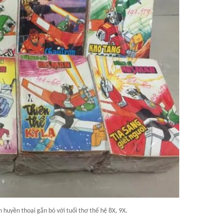
 huyền thoại gắn bó với tuổi thơ thế hệ 8X, 9X.