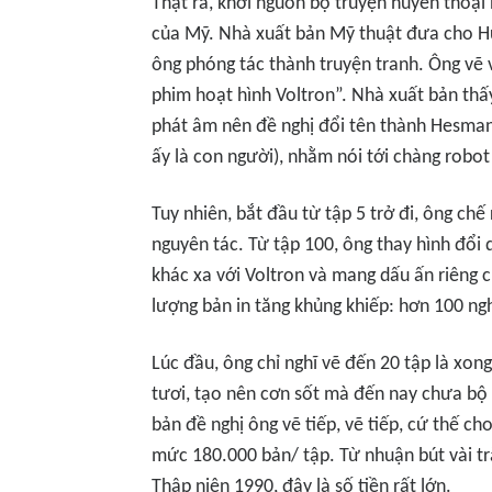
Thật ra, khởi nguồn bộ truyện huyền thoại
của Mỹ. Nhà xuất bản Mỹ thuật đưa cho H
ông phóng tác thành truyện tranh. Ông vẽ 
phim hoạt hình Voltron”. Nhà xuất bản thấ
phát âm nên đề nghị đổi tên thành Hesman
ấy là con người), nhằm nói tới chàng robot
Tuy nhiên, bắt đầu từ tập 5 trở đi, ông chế
nguyên tác. Từ tập 100, ông thay hình đổ
khác xa với Voltron và mang dấu ấn riêng c
lượng bản in tăng khủng khiếp: hơn 100 ng
Lúc đầu, ông chỉ nghĩ vẽ đến 20 tập là xo
tươi, tạo nên cơn sốt mà đến nay chưa bộ
bản đề nghị ông vẽ tiếp, vẽ tiếp, cứ thế c
mức 180.000 bản/ tập. Từ nhuận bút vài t
Thập niên 1990, đây là số tiền rất lớn.