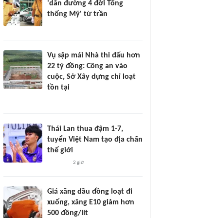
'dẫn đường 4 đời Tổng
thống Mỹ' từ trần
Vụ sập mái Nhà thi đấu hơn
22 tỷ đồng: Công an vào
cuộc, Sở Xây dựng chỉ loạt
tồn tại
Thái Lan thua đậm 1-7,
tuyển Việt Nam tạo địa chấn
thế giới
2 giờ
Giá xăng dầu đồng loạt đi
xuống, xăng E10 giảm hơn
500 đồng/lít