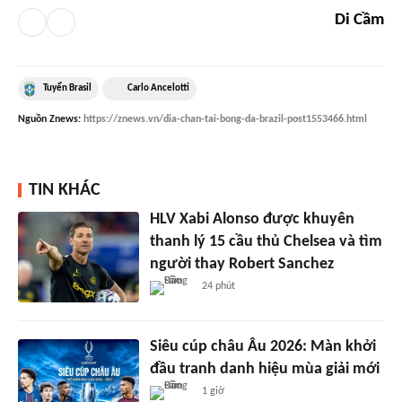
Di Cầm
Tuyển Brasil
Carlo Ancelotti
Nguồn
Znews
:
https://znews.vn/dia-chan-tai-bong-da-brazil-post1553466.html
TIN KHÁC
HLV Xabi Alonso được khuyên
thanh lý 15 cầu thủ Chelsea và tìm
người thay Robert Sanchez
24 phút
Siêu cúp châu Âu 2026: Màn khởi
đầu tranh danh hiệu mùa giải mới
1 giờ