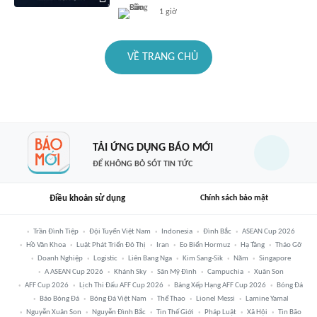
1 giờ
VỀ TRANG CHỦ
TẢI ỨNG DỤNG BÁO MỚI
ĐỂ KHÔNG BỎ SÓT TIN TỨC
Điều khoản sử dụng
Chính sách bảo mật
Trần Đình Tiệp
Đội Tuyển Việt Nam
Indonesia
Đình Bắc
ASEAN Cup 2026
Hồ Văn Khoa
Luật Phát Triển Đô Thị
Iran
Eo Biển Hormuz
Hạ Tầng
Tháo Gỡ
Doanh Nghiệp
Logistic
Liên Bang Nga
Kim Sang-Sik
Năm
Singapore
A ASEAN Cup 2026
Khánh Sky
Sân Mỹ Đình
Campuchia
Xuân Son
AFF Cup 2026
Lịch Thi Đấu AFF Cup 2026
Bảng Xếp Hạng AFF Cup 2026
Bóng Đá
Báo Bóng Đá
Bóng Đá Việt Nam
Thể Thao
Lionel Messi
Lamine Yamal
Nguyễn Xuân Son
Nguyễn Đình Bắc
Tin Thế Giới
Pháp Luật
Xã Hội
Tin Bão