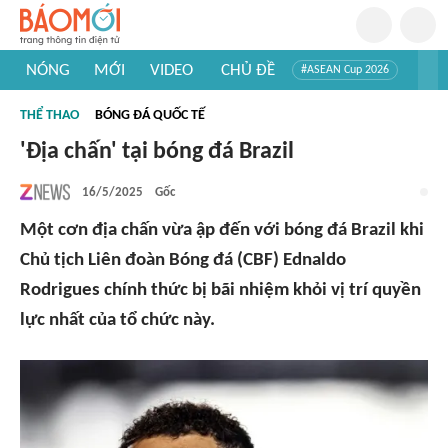
NÓNG
MỚI
VIDEO
CHỦ ĐỀ
#ASEAN Cup 2026
#Trí tuệ nhân tạo
#Mỹ - Iran
#Khám phá Việt Nam
THỂ THAO
BÓNG ĐÁ QUỐC TẾ
#Khám phá thế giới
'Địa chấn' tại bóng đá Brazil
16/5/2025
Gốc
Một cơn địa chấn vừa ập đến với bóng đá Brazil khi
Chủ tịch Liên đoàn Bóng đá (CBF) Ednaldo
Rodrigues chính thức bị bãi nhiệm khỏi vị trí quyền
lực nhất của tổ chức này.