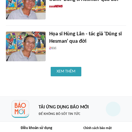
Họa sĩ Hùng Lân - tác giả 'Dũng sĩ
Hesman' qua đời
XEM THÊM
TẢI ỨNG DỤNG BÁO MỚI
ĐỂ KHÔNG BỎ SÓT TIN TỨC
Điều khoản sử dụng
Chính sách bảo mật