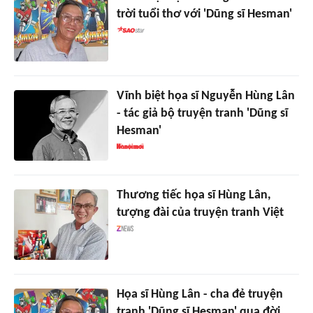
trời tuổi thơ với 'Dũng sĩ Hesman'
Vĩnh biệt họa sĩ Nguyễn Hùng Lân
- tác giả bộ truyện tranh 'Dũng sĩ
Hesman'
Thương tiếc họa sĩ Hùng Lân,
tượng đài của truyện tranh Việt
Họa sĩ Hùng Lân - cha đẻ truyện
tranh 'Dũng sĩ Hesman' qua đời