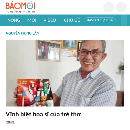
NÓNG
MỚI
VIDEO
CHỦ ĐỀ
#ASEAN Cup 2026
#Trí tuệ nhân tạo
#Mỹ - Iran
#Khám phá Việt Nam
NGUYỄN HÙNG LÂN
#Khám phá thế giới
Vĩnh biệt họa sĩ của trẻ thơ