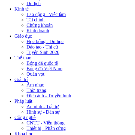
Du lịch
Kinh tế
Lao động - Việc làm
Tài chính
Chứng khoán
Kinh doanh
Giáo dục
Học bổng - Du học
Đào tạo - Thi cử
Tuyển Sinh 2026
Thể thao
Bóng đá quốc tế
Bóng đá Việt Nam
Quần vợt
Giải trí
Âm nhạc
Thời trang
Điện ảnh - Truyền hình
Pháp luật
An ninh - Trật tự
Hình sự - Dân sự
Công nghệ
CNTT - Viễn thông
Thiết bị - Phần cứng
Khoa học