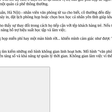
một quán cà phê thông thường.
 Hà Nội) - nhân viên văn phòng từ xa cho biết, cô thường đến đây để
 in, đặt lịch phòng họp hoặc chọn box học cá nhân yên tĩnh giúp khác
o thấy sự thay đổi trong cách họ tiếp cận với tệp khách hàng trẻ. Nếu
ả năng hỗ trợ hiệu suất học tập và làm việc.
ng họp miễn phí hay một màn hình rời... khiến mình cảm giác như được
ng tìm kiếm những mô hình không gian linh hoạt hơn. Mô hình “văn phò
 nền tảng số và khả năng tự quản lý thời gian. Không gian làm việc vì 