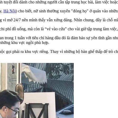
nh tuyệt đối dành cho những người cần tập trung học bài, làm việc hoặc
y,
Hà Nội
) cho biết, nữ sinh thường xuyên "đóng họ" ở quán vào những
g vì mở 24/7 nên mình thấy vẫn xứng đáng. Nhìn chung, đây là chỗ m
hi phí đồ uống, mà còn là “vé vào cửa” cho vài giờ tập trung làm việc
an trong 1 tuần với tiêu chí hàng đầu đó là đảm bảo sự yên tĩnh gần n
í những khu vực ngồi phù hợp.
uộc gọi phải ra khu vực riêng. Thay vì những bộ bàn ghế thấp để trò ch