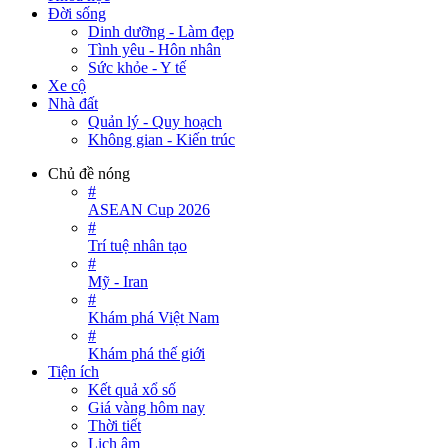
Đời sống
Dinh dưỡng - Làm đẹp
Tình yêu - Hôn nhân
Sức khỏe - Y tế
Xe cộ
Nhà đất
Quản lý - Quy hoạch
Không gian - Kiến trúc
Chủ đề nóng
#
ASEAN Cup 2026
#
Trí tuệ nhân tạo
#
Mỹ - Iran
#
Khám phá Việt Nam
#
Khám phá thế giới
Tiện ích
Kết quả xổ số
Giá vàng hôm nay
Thời tiết
Lịch âm