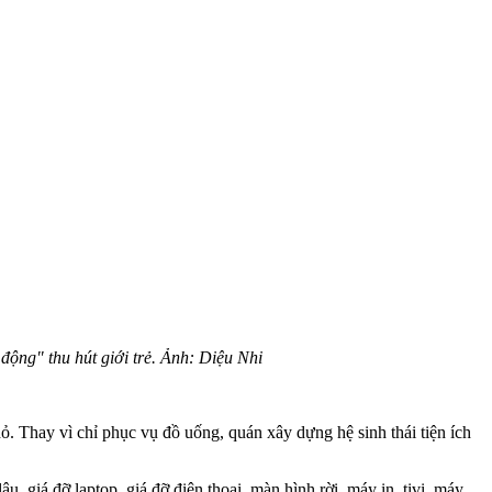
động" thu hút giới trẻ. Ảnh: Diệu Nhi
. Thay vì chỉ phục vụ đồ uống, quán xây dựng hệ sinh thái tiện ích
âu, giá đỡ laptop, giá đỡ điện thoại, màn hình rời, máy in, tivi, máy