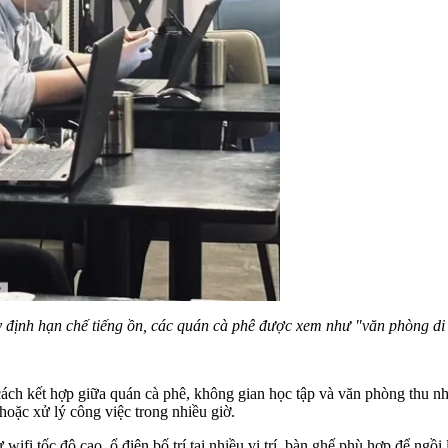
uy định hạn chế tiếng ồn, các quán cà phê được xem như "văn phòng di 
ch kết hợp giữa quán cà phê, không gian học tập và văn phòng thu nhỏ
oặc xử lý công việc trong nhiều giờ.
fi tốc độ cao, ổ điện bố trí tại nhiều vị trí, bàn ghế phù hợp để ngồi l