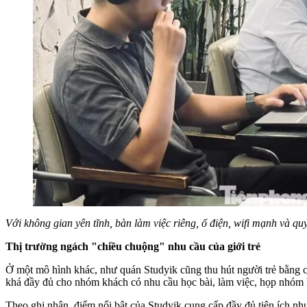
Với không gian yên tĩnh, bàn làm việc riêng, ổ điện, wifi mạnh và q
Thị trường ngách "chiều chuộng" nhu cầu của giới trẻ
Ở một mô hình khác, như quán Studyik cũng thu hút người trẻ bằng cá
khá đầy đủ cho nhóm khách có nhu cầu học bài, làm việc, họp nhóm h
Theo ghi nhận, điểm nổi bật của Studyik cung cấp đầy đủ tiện ích như wi