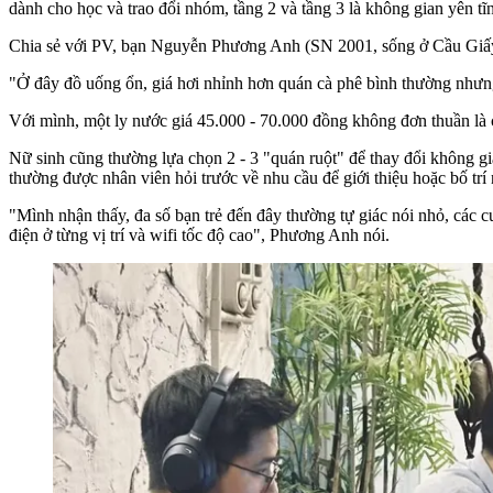
dành cho học và trao đổi nhóm, tầng 2 và tầng 3 là không gian yên tĩ
Chia sẻ với PV, bạn Nguyễn Phương Anh (SN 2001, sống ở Cầu Giấ
"Ở đây đồ uống ổn, giá hơi nhỉnh hơn quán cà phê bình thường nhưn
Với mình, một ly nước giá 45.000 - 70.000 đồng không đơn thuần là c
Nữ sinh cũng thường lựa chọn 2 - 3 "quán ruột" để thay đổi không gi
thường được nhân viên hỏi trước về nhu cầu để giới thiệu hoặc bố tr
"Mình nhận thấy, đa số bạn trẻ đến đây thường tự giác nói nhỏ, các c
điện ở từng vị trí và wifi tốc độ cao", Phương Anh nói.