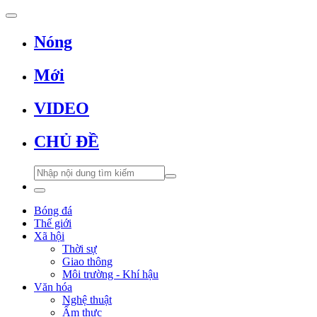
Nóng
Mới
VIDEO
CHỦ ĐỀ
Bóng đá
Thế giới
Xã hội
Thời sự
Giao thông
Môi trường - Khí hậu
Văn hóa
Nghệ thuật
Ẩm thực