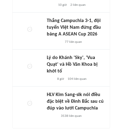
10 giờ
2
liên quan
Thắng Campuchia 3-1, đội
tuyển Việt Nam đứng đầu
bảng A ASEAN Cup 2026
77
liên quan
Lý do Khánh 'Sky', 'Vua
Quạt' và Hồ Văn Khoa bị
khởi tố
8 giờ
104
liên quan
HLV Kim Sang-sik nói điều
đặc biệt về Đình Bắc sau cú
đúp vào lưới Campuchia
3538
liên quan