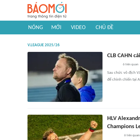
NÓNG
MỚI
VIDEO
CHỦ ĐỀ
V.LEAGUE 2025/26
CLB CAHN cải
6
liên quan
Sau chức vô địch V.
để chinh chiến tại
HLV Alexandr
Champions Le
6
liên quan