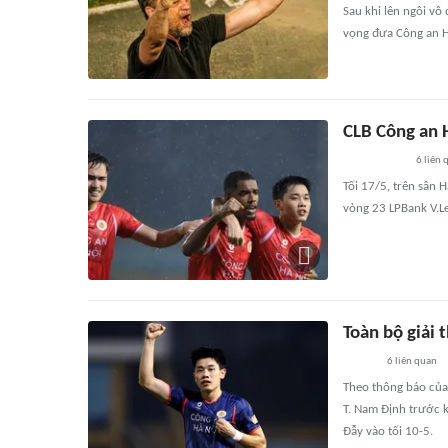
Sau khi lên ngôi v
vọng đưa Công an Hà
CLB Công an 
6
liên 
Tối 17/5, trên sân 
vòng 23 LPBank V.L
Toàn bộ giải
6
liên quan
Theo thông báo của 
T. Nam Định trước k
Đẫy vào tối 10-5.