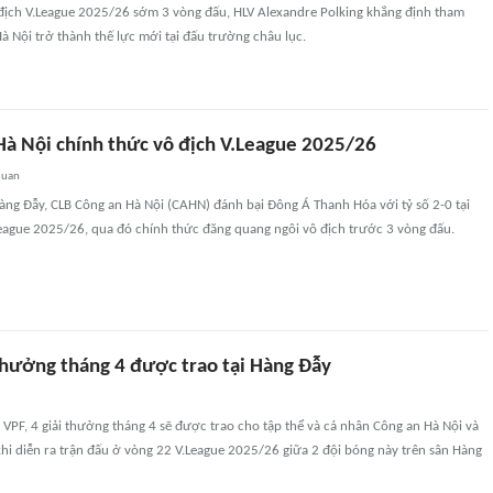
ô địch V.League 2025/26 sớm 3 vòng đấu, HLV Alexandre Polking khẳng định tham
 Nội trở thành thế lực mới tại đấu trường châu lục.
Hà Nội chính thức vô địch V.League 2025/26
quan
Hàng Đẫy, CLB Công an Hà Nội (CAHN) đánh bại Đông Á Thanh Hóa với tỷ số 2-0 tại
eague 2025/26, qua đó chính thức đăng quang ngôi vô địch trước 3 vòng đấu.
 thưởng tháng 4 được trao tại Hàng Đẫy
VPF, 4 giải thưởng tháng 4 sẽ được trao cho tập thể và cá nhân Công an Hà Nội và
hi diễn ra trận đấu ở vòng 22 V.League 2025/26 giữa 2 đội bóng này trên sân Hàng