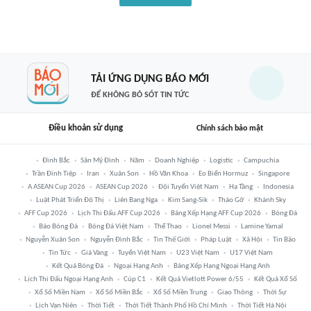
TẢI ỨNG DỤNG BÁO MỚI
ĐỂ KHÔNG BỎ SÓT TIN TỨC
Điều khoản sử dụng
Chính sách bảo mật
Đình Bắc
Sân Mỹ Đình
Năm
Doanh Nghiệp
Logistic
Campuchia
Trần Đình Tiệp
Iran
Xuân Son
Hồ Văn Khoa
Eo Biển Hormuz
Singapore
A ASEAN Cup 2026
ASEAN Cup 2026
Đội Tuyển Việt Nam
Hạ Tầng
Indonesia
Luật Phát Triển Đô Thị
Liên Bang Nga
Kim Sang-Sik
Tháo Gỡ
Khánh Sky
AFF Cup 2026
Lịch Thi Đấu AFF Cup 2026
Bảng Xếp Hạng AFF Cup 2026
Bóng Đá
Báo Bóng Đá
Bóng Đá Việt Nam
Thể Thao
Lionel Messi
Lamine Yamal
Nguyễn Xuân Son
Nguyễn Đình Bắc
Tin Thế Giới
Pháp Luật
Xã Hội
Tin Bão
Tin Tức
Giá Vàng
Tuyển Việt Nam
U23 Việt Nam
U17 Việt Nam
Kết Quả Bóng Đá
Ngoại Hạng Anh
Bảng Xếp Hạng Ngoại Hạng Anh
Lịch Thi Đấu Ngoại Hạng Anh
Cúp C1
Kết Quả Vietlott Power 6/55
Kết Quả Xổ Số
Xổ Số Miền Nam
Xổ Số Miền Bắc
Xổ Số Miền Trung
Giao Thông
Thời Sự
Lịch Vạn Niên
Thời Tiết
Thời Tiết Thành Phố Hồ Chí Minh
Thời Tiết Hà Nội