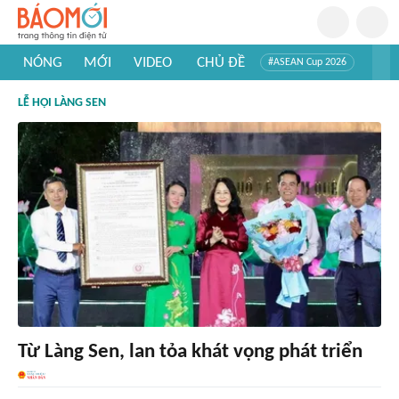
NÓNG
MỚI
VIDEO
CHỦ ĐỀ
#ASEAN Cup 2026
#Trí tuệ nhân tạo
#Mỹ - Iran
#Khám phá Việt Nam
LỄ HỘI LÀNG SEN
#Khám phá thế giới
Từ Làng Sen, lan tỏa khát vọng phát triển