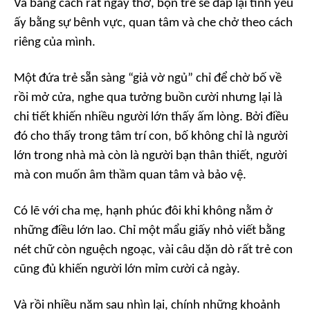
Và bằng cách rất ngây thơ, bọn trẻ sẽ đáp lại tình yêu
ấy bằng sự bênh vực, quan tâm và che chở theo cách
riêng của mình.
Một đứa trẻ sẵn sàng “giả vờ ngủ” chỉ để chờ bố về
rồi mở cửa, nghe qua tưởng buồn cười nhưng lại là
chi tiết khiến nhiều người lớn thấy ấm lòng. Bởi điều
đó cho thấy trong tâm trí con, bố không chỉ là người
lớn trong nhà mà còn là người bạn thân thiết, người
mà con muốn âm thầm quan tâm và bảo vệ.
Có lẽ với cha mẹ, hạnh phúc đôi khi không nằm ở
những điều lớn lao. Chỉ một mẩu giấy nhỏ viết bằng
nét chữ còn nguệch ngoạc, vài câu dặn dò rất trẻ con
cũng đủ khiến người lớn mỉm cười cả ngày.
Và rồi nhiều năm sau nhìn lại, chính những khoảnh