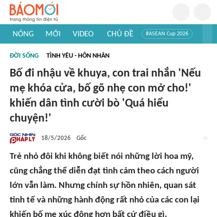
NÓNG
MỚI
VIDEO
CHỦ ĐỀ
#ASEAN Cup 2026
#Trí tuệ nhân tạo
#Mỹ - Iran
#Khám phá Việt Nam
ĐỜI SỐNG
TÌNH YÊU - HÔN NHÂN
#Khám phá thế giới
Bố đi nhậu về khuya, con trai nhắn 'Nếu
mẹ khóa cửa, bố gõ nhẹ con mở cho!'
khiến dân tình cười bò 'Quá hiểu
chuyện!'
18/5/2026
Gốc
Trẻ nhỏ đôi khi không biết nói những lời hoa mỹ,
cũng chẳng thể diễn đạt tình cảm theo cách người
lớn vẫn làm. Nhưng chính sự hồn nhiên, quan sát
tinh tế và những hành động rất nhỏ của các con lại
khiến bố mẹ xúc động hơn bất cứ điều gì.