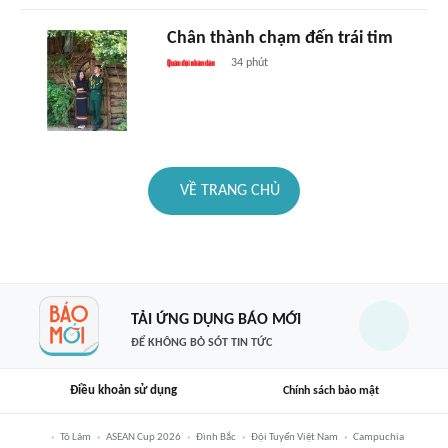
Chân thành chạm đến trái tim
34 phút
VỀ TRANG CHỦ
TẢI ỨNG DỤNG BÁO MỚI
ĐỂ KHÔNG BỎ SÓT TIN TỨC
Điều khoản sử dụng
Chính sách bảo mật
Tô Lâm
ASEAN Cup 2026
Đình Bắc
Đội Tuyển Việt Nam
Campuchia