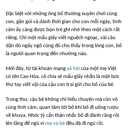
Đặc biệt với những ông bố thường xuyên chơi cùng
con, gần gũi và dành thời gian cho con mỗi ngày, tình
cảm ấy càng được bọn trẻ ghi nhớ theo một cách rất
riêng. Chỉ một mẩu giấy viết nguệch ngoạc, vài câu
dặn dò ngây ngô cũng đủ cho thấy trong lòng con, bố
là người quan trọng đến nhường nào.
Mới đây, từ tài khoản mạng
xã hội
của một mẹ Việt
có tên Cao Hòa, cô chia sẻ mẩu giấy nhắn là một bức
thư tay viết vội của cậu con trai gửi cho bố của bé.
Trong thư, cậu bé không chỉ hiểu chuyện mà còn vô
cùng tình cảm, quan tâm tới bố khi bố đi uống rượu
về khuya. Nhóc tỳ cẩn thận nhắc bố đi đánh răng rồi
lên tầng để ngủ vì
mẹ và bé
đều đã đi ngủ rồi.