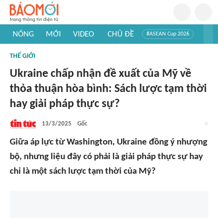
NÓNG
MỚI
VIDEO
CHỦ ĐỀ
#ASEAN Cup 2026
#Trí tuệ nhân tạo
#Mỹ - Iran
#Khám phá Việt Nam
THẾ GIỚI
#Khám phá thế giới
Ukraine chấp nhận đề xuất của Mỹ về
thỏa thuận hòa bình: Sách lược tạm thời
hay giải pháp thực sự?
13/3/2025
Gốc
Giữa áp lực từ Washington, Ukraine đồng ý nhượng
bộ, nhưng liệu đây có phải là giải pháp thực sự hay
chỉ là một sách lược tạm thời của Mỹ?