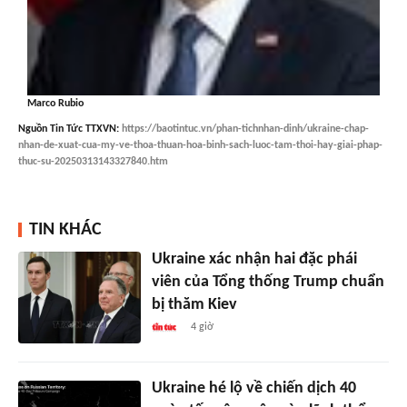
Marco Rubio
Nguồn
Tin Tức TTXVN
:
https://baotintuc.vn/phan-tichnhan-dinh/ukraine-chap-
nhan-de-xuat-cua-my-ve-thoa-thuan-hoa-binh-sach-luoc-tam-thoi-hay-giai-phap-
thuc-su-20250313143327840.htm
TIN KHÁC
Ukraine xác nhận hai đặc phái
viên của Tổng thống Trump chuẩn
bị thăm Kiev
4 giờ
Ukraine hé lộ về chiến dịch 40