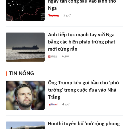
ngày tấn công sâu vào lãnh thổ
Nga
5 giờ
Anh tiếp tục mạnh tay với Nga
bằng các biện pháp trừng phạt
mới cứng rắn
4 giờ
TIN NÓNG
Ông Trump kêu gọi bầu cho 'phó
tướng' trong cuộc đua vào Nhà
Trắng
4 giờ
Houthi tuyên bố 'mở rộng phong