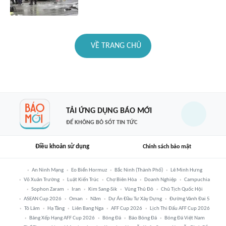
VỀ TRANG CHỦ
TẢI ỨNG DỤNG BÁO MỚI
ĐỂ KHÔNG BỎ SÓT TIN TỨC
Điều khoản sử dụng
Chính sách bảo mật
An Ninh Mạng
Eo Biển Hormuz
Bắc Ninh (thành Phố)
Lê Minh Hưng
Võ Xuân Trường
Luật Kiến Trúc
Chợ Biên Hòa
Doanh Nghiệp
Campuchia
Sophon Zaram
Iran
Kim Sang-Sik
Vùng Thủ Đô
Chủ Tịch Quốc Hội
ASEAN Cup 2026
Oman
Năm
Dự Án Đầu Tư Xây Dựng
Đường Vành Đai 5
Tô Lâm
Hạ Tầng
Liên Bang Nga
AFF Cup 2026
Lịch Thi Đấu AFF Cup 2026
Bảng Xếp Hạng AFF Cup 2026
Bóng Đá
Báo Bóng Đá
Bóng Đá Việt Nam