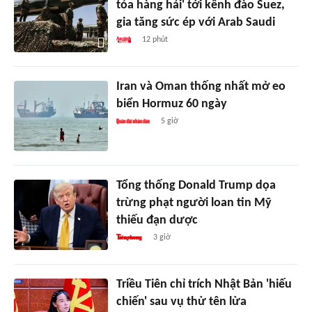
tỏa hàng hải' tới kênh đào Suez,
gia tăng sức ép với Arab Saudi
12 phút
Iran và Oman thống nhất mở eo
biển Hormuz 60 ngày
5 giờ
Tổng thống Donald Trump dọa
trừng phạt người loan tin Mỹ
thiếu đạn dược
3 giờ
Triều Tiên chỉ trích Nhật Bản 'hiếu
chiến' sau vụ thử tên lửa