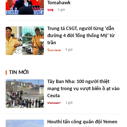
Tomahawk
5 giờ
Trung tá CSGT, người từng 'dẫn
đường 4 đời Tổng thống Mỹ' từ
trần
9 giờ
TIN MỚI
Tây Ban Nha: 100 người thiệt
mạng trong vụ vượt biển ồ ạt vào
Ceuta
1 giờ
Houthi tấn công quân đội Yemen