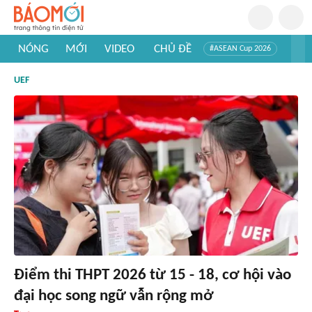
NÓNG
MỚI
VIDEO
CHỦ ĐỀ
#ASEAN Cup 2026
#Trí tuệ nhân tạo
#Mỹ - Iran
#Khám phá Việt Nam
UEF
#Khám phá thế giới
Điểm thi THPT 2026 từ 15 - 18, cơ hội vào
đại học song ngữ vẫn rộng mở