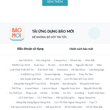
XEM THÊM
TẢI ỨNG DỤNG BÁO MỚI
ĐỂ KHÔNG BỎ SÓT TIN TỨC
Điều khoản sử dụng
Chính sách bảo mật
Sân Mỹ Đình
Kim Sang-Sik
Campuchia
Khánh Sky
Đình Bắc
ASEAN Cup 2026
Xuân Son
Tô Lâm
Vịnh Bắc Bộ
Nguyễn Văn Hợi
Năm
Luật Phát Triển Đô Thị
Trần Đình Tiệp
Indonesia
Hồ Văn Khoa
Liên Bang Nga
A ASEAN Cup 2026
Doanh Nghiệp
Singapore
Triệu Thị Tâm
Đội Tuyển Việt Nam
AFF Cup 2026
Lịch Thi Đấu AFF Cup 2026
Bảng Xếp Hạng AFF Cup 2026
Bóng Đá
Báo Bóng Đá
Bóng Đá Việt Nam
Thể Thao
Lionel Messi
Lamine Yamal
Nguyễn Xuân Son
Nguyễn Đình Bắc
Tin Thế Giới
Pháp Luật
Xã Hội
Tin Bão
Tin Tức
Giá Vàng
Tuyển Việt Nam
U23 Việt Nam
U17 Việt Nam
Kết Quả Bóng Đá
Ngoại Hạng Anh
Bảng Xếp Hạng Ngoại Hạng Anh
Lịch Thi Đấu Ngoại Hạng Anh
Cúp C1
Kết Quả Vietlott Power 6/55
Kết Quả Xổ Số
Xổ Số Miền Nam
Xổ Số Miền Bắc