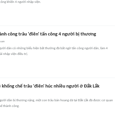
 công khiến 4 người nhập viện.
nh công trâu 'điên' tấn công 4 người bị thương
quan
gười dân có những biểu hiện bất thường đã bất ngờ tấn công người dân, làm 4
i nhập viện điều trị.
 khống chế trâu 'điên' húc nhiều người ở Đắk Lắk
người dân bị thương nặng, một con trâu bán hoang dã tại Đắk Lắk đã được cơ quan
ế thành công.