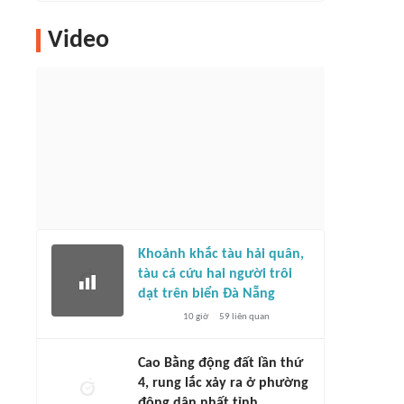
Video
Khoảnh khắc tàu hải quân,
tàu cá cứu hai người trôi
dạt trên biển Đà Nẵng
10 giờ
59
liên quan
Cao Bằng động đất lần thứ
4, rung lắc xảy ra ở phường
đông dân nhất tỉnh