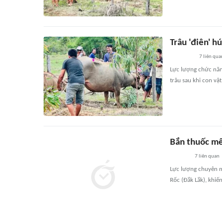
Trâu 'điên' h
7
liên qua
Lực lượng chức năn
trâu sau khi con vậ
Bắn thuốc mê
7
liên quan
Lực lượng chuyên m
Rốc (Đắk Lắk), khiế