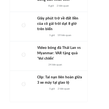
8 giờ
2
liên quan
Giây phút trở về đất liền
của cô gái trôi dạt 8 giờ
trên biển
5 giờ
59
liên quan
Video bóng đá Thái Lan vs
Myanmar: VAR tặng quà
'Voi chiến'
24
liên quan
Clip: Tai nạn liên hoàn giữa
3 xe máy tại giao lộ
5 giờ
2
liên quan