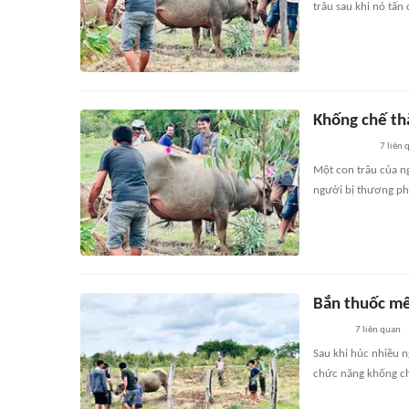
trâu sau khi nó tấn
Khống chế thà
7
liên 
Một con trâu của n
người bị thương phả
Bắn thuốc mê
7
liên quan
Sau khi húc nhiều 
chức năng khống ch