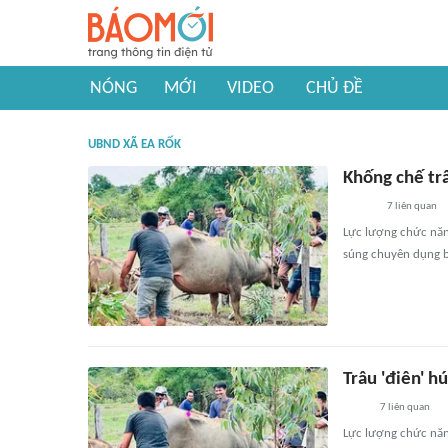
NÓNG
MỚI
VIDEO
CHỦ ĐỀ
UBND XÃ EA RỐK
Khống chế trâ
7
liên quan
Lực lượng chức năn
súng chuyên dụng b
Trâu 'điên' h
7
liên quan
Lực lượng chức năn