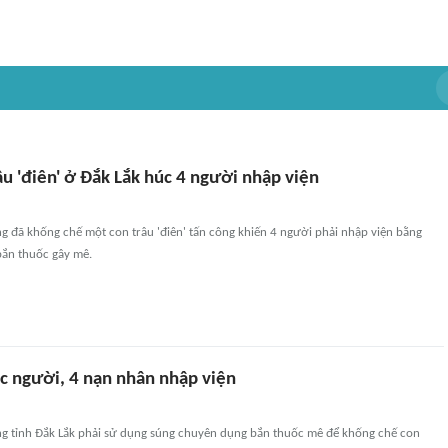
u 'điên' ở Đắk Lắk húc 4 người nhập viện
g đã khống chế một con trâu 'điên' tấn công khiến 4 người phải nhập viện bằng
ắn thuốc gây mê.
úc người, 4 nạn nhân nhập viện
g tỉnh Đắk Lắk phải sử dụng súng chuyên dụng bắn thuốc mê để khống chế con