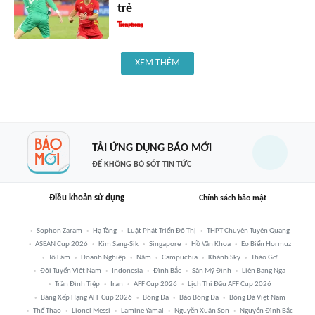
trẻ
XEM THÊM
TẢI ỨNG DỤNG BÁO MỚI
ĐỂ KHÔNG BỎ SÓT TIN TỨC
Điều khoản sử dụng
Chính sách bảo mật
Sophon Zaram
Hạ Tầng
Luật Phát Triển Đô Thị
THPT Chuyên Tuyên Quang
ASEAN Cup 2026
Kim Sang-Sik
Singapore
Hồ Văn Khoa
Eo Biển Hormuz
Tô Lâm
Doanh Nghiệp
Năm
Campuchia
Khánh Sky
Tháo Gỡ
Đội Tuyển Việt Nam
Indonesia
Đình Bắc
Sân Mỹ Đình
Liên Bang Nga
Trần Đình Tiệp
Iran
AFF Cup 2026
Lịch Thi Đấu AFF Cup 2026
Bảng Xếp Hạng AFF Cup 2026
Bóng Đá
Báo Bóng Đá
Bóng Đá Việt Nam
Thể Thao
Lionel Messi
Lamine Yamal
Nguyễn Xuân Son
Nguyễn Đình Bắc