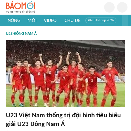
NÓNG
MỚI
VIDEO
CHỦ ĐỀ
#ASEAN Cup 2026
#Trí tuệ nhân tạo
#Mỹ - Iran
#Khám phá Việt Nam
U23 ĐÔNG NAM Á
#Khám phá thế giới
U23 Việt Nam thống trị đội hình tiêu biểu
giải U23 Đông Nam Á