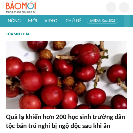
NÓNG
MỚI
VIDEO
CHỦ ĐỀ
#ASEAN Cup 2026
#Tuyển sinh đại học 2026
#Trí tuệ nhân tạo
#Mỹ - Iran
TỦA SÍN CHẢI
#Khám phá Việt Nam
#Khám phá thế giới
Quả lạ khiến hơn 200 học sinh trường dân
tộc bán trú nghi bị ngộ độc sau khi ăn