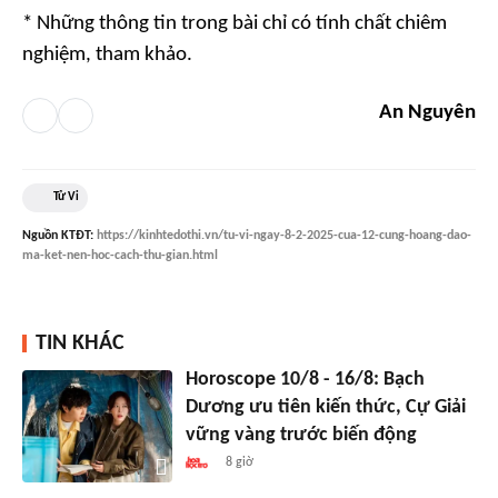
* Những thông tin trong bài chỉ có tính chất chiêm
nghiệm, tham khảo.
An Nguyên
Tử Vi
Nguồn
KTĐT
:
https://kinhtedothi.vn/tu-vi-ngay-8-2-2025-cua-12-cung-hoang-dao-
ma-ket-nen-hoc-cach-thu-gian.html
TIN KHÁC
Horoscope 10/8 - 16/8: Bạch
Dương ưu tiên kiến thức, Cự Giải
vững vàng trước biến động
8 giờ