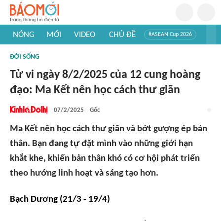
NÓNG
MỚI
VIDEO
CHỦ ĐỀ
#ASEAN Cup 2026
#Tuyển sinh đại học 2026
#Trí tuệ nhân tạo
#Mỹ - Iran
ĐỜI SỐNG
#Khám phá Việt Nam
#Khám phá thế giới
Tử vi ngày 8/2/2025 của 12 cung hoàng
đạo: Ma Kết nên học cách thư giãn
07/2/2025
Gốc
Ma Kết nên học cách thư giãn và bớt gượng ép bản
thân. Bạn đang tự đặt mình vào những giới hạn
khắt khe, khiến bản thân khó có cơ hội phát triển
theo hướng linh hoạt và sáng tạo hơn.
Bạch Dương (21/3 - 19/4)