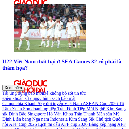
U22 Việt Nam thất bại ở SEA Games 32 có phải là
thảm họa?
Xem thêm
Tải ứng dụng báo mới
Để không bỏ sót tin tức
Điều khoản sử dụng
Chính sách bảo mật
Campuchia
Khánh Sky
đội tuyển Việt Nam
ASEAN Cup 2026
Tô
Lâm
Xuân Son
doanh nghiệp
Trần Đình Tiệp
Mũi Nghê
Kim Sang-
sik
Đình Bắc
Singapore
Hồ Văn Khoa
Trần Thanh Mẫn
sân Mỹ
Đình
Liên bang Nga
năm
Indonesia
Kim Sang Sik
Chủ tịch Quốc
hội
AFF Cup 2026
Lịch thi đấu AFF cup 2026
Bảng xếp hạng AFF