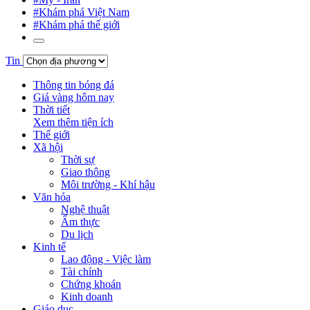
#Khám phá Việt Nam
#Khám phá thế giới
Tin
Thông tin bóng đá
Giá vàng hôm nay
Thời tiết
Xem thêm tiện ích
Thế giới
Xã hội
Thời sự
Giao thông
Môi trường - Khí hậu
Văn hóa
Nghệ thuật
Ẩm thực
Du lịch
Kinh tế
Lao động - Việc làm
Tài chính
Chứng khoán
Kinh doanh
Giáo dục