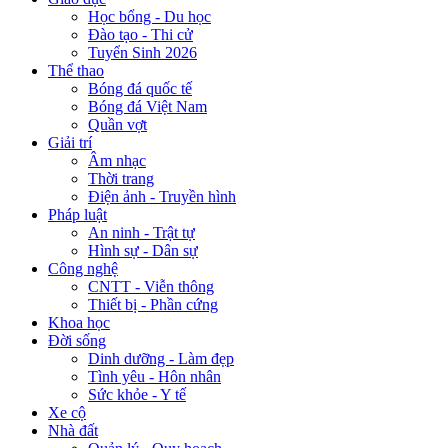
Học bổng - Du học
Đào tạo - Thi cử
Tuyển Sinh 2026
Thể thao
Bóng đá quốc tế
Bóng đá Việt Nam
Quần vợt
Giải trí
Âm nhạc
Thời trang
Điện ảnh - Truyền hình
Pháp luật
An ninh - Trật tự
Hình sự - Dân sự
Công nghệ
CNTT - Viễn thông
Thiết bị - Phần cứng
Khoa học
Đời sống
Dinh dưỡng - Làm đẹp
Tình yêu - Hôn nhân
Sức khỏe - Y tế
Xe cộ
Nhà đất