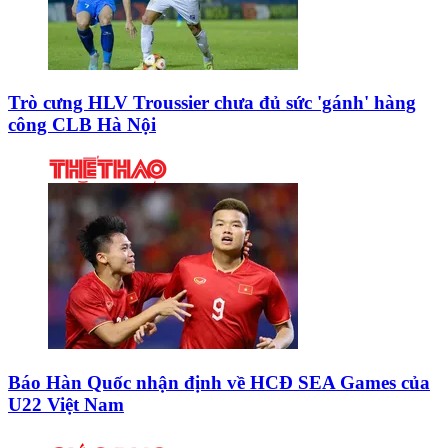
Trò cưng HLV Troussier chưa đủ sức 'gánh' hàng
công CLB Hà Nội
Báo Hàn Quốc nhận định về HCĐ SEA Games của
U22 Việt Nam