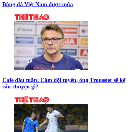
Bóng đá Việt Nam được mùa
Cafe đầu tuần: Cầm đội tuyển, ông Troussier sẽ kể
câu chuyện gì?