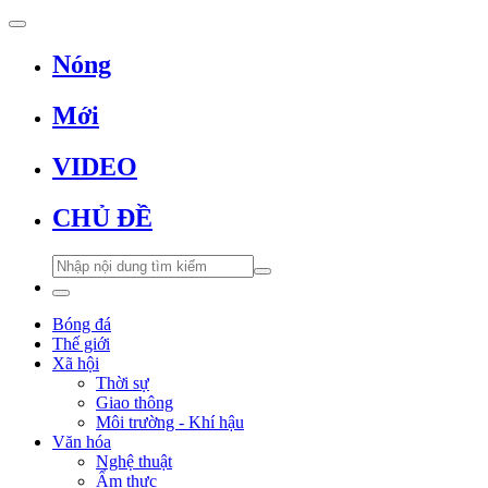
Nóng
Mới
VIDEO
CHỦ ĐỀ
Bóng đá
Thế giới
Xã hội
Thời sự
Giao thông
Môi trường - Khí hậu
Văn hóa
Nghệ thuật
Ẩm thực