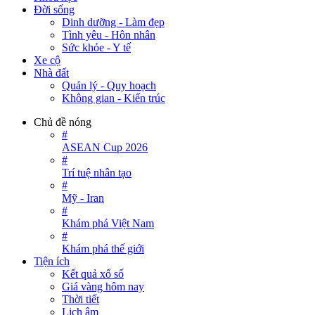
Đời sống
Dinh dưỡng - Làm đẹp
Tình yêu - Hôn nhân
Sức khỏe - Y tế
Xe cộ
Nhà đất
Quản lý - Quy hoạch
Không gian - Kiến trúc
Chủ đề nóng
#
ASEAN Cup 2026
#
Trí tuệ nhân tạo
#
Mỹ - Iran
#
Khám phá Việt Nam
#
Khám phá thế giới
Tiện ích
Kết quả xổ số
Giá vàng hôm nay
Thời tiết
Lịch âm