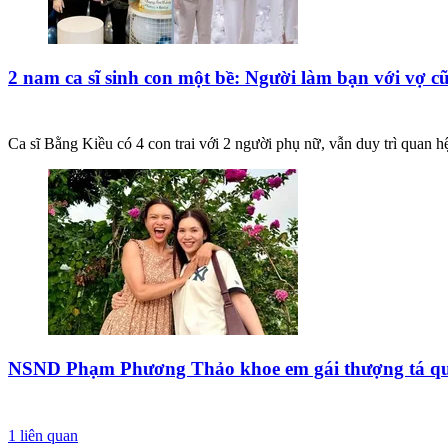
2 nam ca sĩ sinh con một bề: Người làm bạn với vợ 
Ca sĩ Bằng Kiều có 4 con trai với 2 người phụ nữ, vẫn duy trì quan 
NSND Phạm Phương Thảo khoe em gái thượng tá quâ
1
liên quan