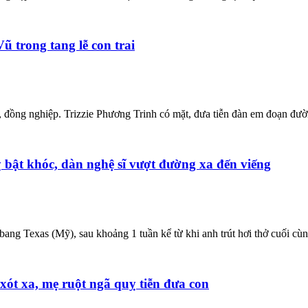
ũ trong tang lễ con trai
đồng nghiệp. Trizzie Phương Trinh có mặt, đưa tiễn đàn em đoạn đường
bật khóc, dàn nghệ sĩ vượt đường xa đến viếng
ang Texas (Mỹ), sau khoảng 1 tuần kể từ khi anh trút hơi thở cuối cùn
xót xa, mẹ ruột ngã quỵ tiễn đưa con