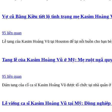
Vợ cũ Bằng Kiều tiết lộ tình trạng mẹ Kasim Hoàng V
95
liên quan
Lễ tang của Kasim Hoàng Vũ tại Houston để lại nỗi buồn cho bạn bè, 
Tang lễ của Kasim Hoàng Vũ ở Mỹ: Mẹ ruột ngã quỵ 
95
liên quan
Đám tang của cố ca sĩ Kasim Hoàng Vũ được tổ chức tại nhà quàn ở b
Lễ viếng ca sĩ Kasim Hoàng Vũ tại Mỹ: Đồng nghiệp 