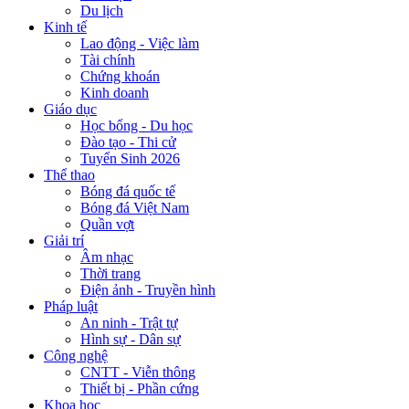
Du lịch
Kinh tế
Lao động - Việc làm
Tài chính
Chứng khoán
Kinh doanh
Giáo dục
Học bổng - Du học
Đào tạo - Thi cử
Tuyển Sinh 2026
Thể thao
Bóng đá quốc tế
Bóng đá Việt Nam
Quần vợt
Giải trí
Âm nhạc
Thời trang
Điện ảnh - Truyền hình
Pháp luật
An ninh - Trật tự
Hình sự - Dân sự
Công nghệ
CNTT - Viễn thông
Thiết bị - Phần cứng
Khoa học