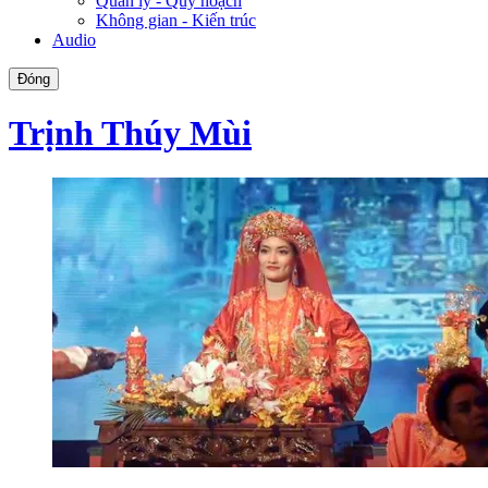
Quản lý - Quy hoạch
Không gian - Kiến trúc
Audio
Đóng
Trịnh Thúy Mùi