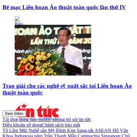
Bế mạc Liên hoan Ảo thuật toàn quốc lần thứ IV
Trao giải cho các nghệ sỹ xuất sắc tại Liên hoan Ảo
thuật toàn quốc
Xem thêm
Tải ứng dụng báo mới
Để không bỏ sót tin tức
Điều khoản sử dụng
Chính sách bảo mật
Tô Lâm
Mũi Nghê
sân Mỹ Đình
Kim Sang-sik
ASEAN
Hồ Văn
Khoa
Indonesia
năm
Trần Thanh Mẫn
Campuchia
Singapore
Chủ