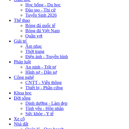
Học bổng - Du học
Đào tạo - Thi cử
Tuyển Sinh 2026
Thể thao
Bóng đá quốc tế
Bóng đá Việt Nam
Quần vợt
Giải trí
Âm nhạc
Thời trang
Điện ảnh - Truyền hình
Pháp luật
An ninh - Trật tự
Hình sự - Dân sự
Công nghệ
CNTT - Viễn thông
Thiết bị - Phần cứng
Khoa học
Đời sống
Dinh dưỡng - Làm đẹp
Tình yêu - Hôn nhân
Sức khỏe - Y tế
Xe cộ
Nhà đất