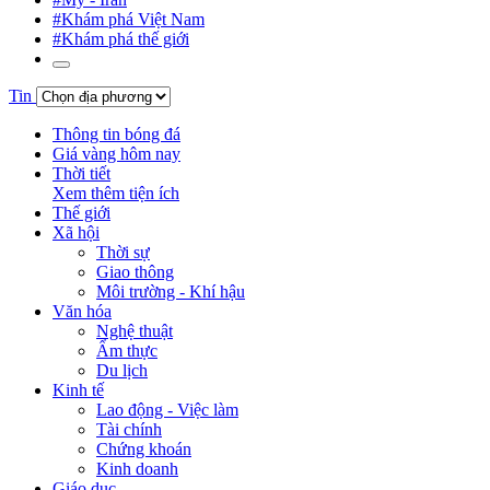
#Khám phá Việt Nam
#Khám phá thế giới
Tin
Thông tin bóng đá
Giá vàng hôm nay
Thời tiết
Xem thêm tiện ích
Thế giới
Xã hội
Thời sự
Giao thông
Môi trường - Khí hậu
Văn hóa
Nghệ thuật
Ẩm thực
Du lịch
Kinh tế
Lao động - Việc làm
Tài chính
Chứng khoán
Kinh doanh
Giáo dục