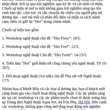
nhận được tích tụ qua trải nghiệm, qua ký ức và cái nhìn cá nhân.
Chuỗi sự kiện sẽ mở ra một không gian trải nghiệm sáng tạo tôn
vinh bản sắc, cảm xúc và câu chuyện đa chiều của người phụ nữ
đương đại. - nơi mà mỗi cá nhân đối diện và nhận ra cách mình
cảm, hiểu và giữ lại “Her” trong chính mình.
Chuỗi sự kiện bao gồm:
1. Workshop nghệ thuật chủ đề: “Her Flow”: 10/5;
2. Workshop nghệ thuật chủ đề: “Her Feel”: 12/5;
3. Workshop nghệ thuật Chủ đề: “Her Form”: 14-15/5;
4. Triển lãm “Her” giới thiệu tới công chúng yêu nghệ thuật: Từ 10-
30/5;
5. Đối thoại nghệ thuật (Art talk) chủ đề Phụ nữ với Nghệ thuật:
17/5.
Nhóm họa sĩ Mười Bốn và các họa sĩ đương đại, họa sĩ khách mời
cùng tham gia vào chuỗi hoạt động nghệ thuật. Các tác phẩm sáng
tác tại các workshop và các tác phẩm tuyển chọn sẽ được trưng bày
tại Trung tâm Nghệ thuật Aqua Art, 44 Yên Phụ,
Hà Nội
. Bên cạnh
các workshop, không gian cũng mở rộng hoạt động trải nghiệm