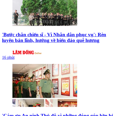
'Bước chân chiến sĩ - Vì Nhân dân phục vụ': Rèn
luyện bản lĩnh, hướng về biển đảo quê hương
16 phút
'Cám ơn An ninh Thủ đô vì những đóng góp bền bỉ