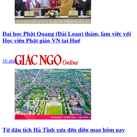
Đại học Phật Quang (Đài Loan) thăm, làm việc với
Học viện Phật giáo VN tại Huế
10 phút
Từ dấu tích Hà Tĩnh xưa đến diện mạo hôm nay