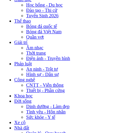
Học bổng - Du học
Đào tạo - Thi cử
Tuyển Sinh 2026
Thể thao
Bóng đá quốc tế
Bóng đá Việt Nam
Quần vợt
Giải trí
Âm nhạc
Thời trang
Điện ảnh - Truyền hình
Pháp luật
An ninh - Trật tự
Hình sự - Dân sự
Công nghệ
CNTT - Viễn thông
Thiết bị - Phần cứng
Khoa học
Đời sống
Dinh dưỡng - Làm đẹp
Tình yêu - Hôn nhân
Sức khỏe - Y tế
Xe cộ
Nhà đất