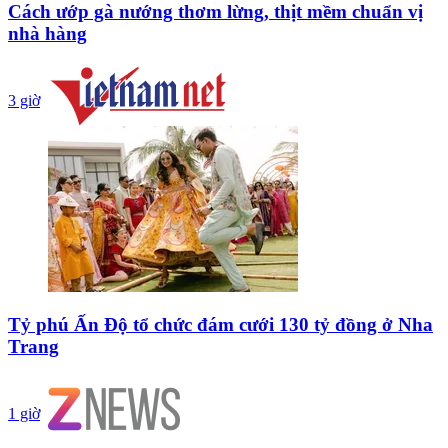
Cách ướp gà nướng thơm lừng, thịt mềm chuẩn vị
nhà hàng
3 giờ
Tỷ phú Ấn Độ tổ chức đám cưới 130 tỷ đồng ở Nha
Trang
1 giờ