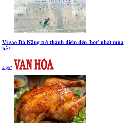
Vì sao Đà Nẵng trở thành điểm đến 'hot' nhất mùa
hè?
4 giờ