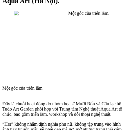
Aqua Art (Hà Nội).
Một góc của triển lãm.
Đây là chuỗi hoạt động do nhóm họa sĩ Mười Bốn và Câu lạc bộ
Tudo Art Garden phối hợp với Trung tâm Nghệ thuật Aqua Art tổ
chức, bao gồm triển lãm, workshop và đối thoại nghệ thuật.
“Her” không nhằm định nghĩa phụ nữ, không tập trung vào hình
ảnh hay khuôn mẫu về phái đẹp mà gợi mở những trạng thái cảm