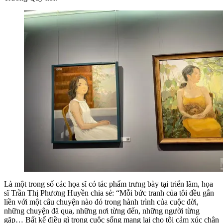
Là một trong số các họa sĩ có tác phẩm trưng bày tại triển lãm, họa
sĩ Trần Thị Phương Huyền chia sẻ: “Mỗi bức tranh của tôi đều gắn
liền với một câu chuyện nào đó trong hành trình của cuộc đời,
những chuyện đã qua, những nơi từng đến, những người từng
gặp… Bất kể điều gì trong cuộc sống mang lại cho tôi cảm xúc chân