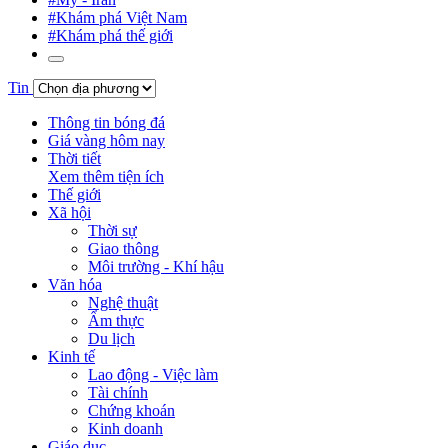
#Khám phá Việt Nam
#Khám phá thế giới
Tin
Thông tin bóng đá
Giá vàng hôm nay
Thời tiết
Xem thêm tiện ích
Thế giới
Xã hội
Thời sự
Giao thông
Môi trường - Khí hậu
Văn hóa
Nghệ thuật
Ẩm thực
Du lịch
Kinh tế
Lao động - Việc làm
Tài chính
Chứng khoán
Kinh doanh
Giáo dục