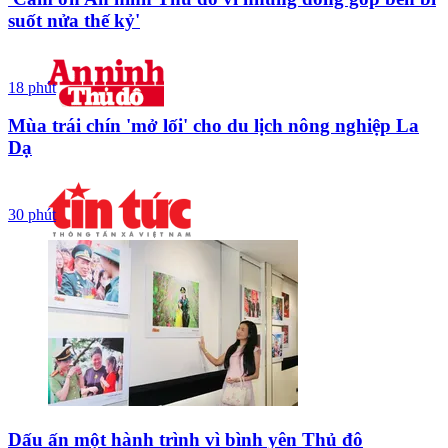
suốt nửa thế kỷ'
18 phút
Mùa trái chín 'mở lối' cho du lịch nông nghiệp La
Dạ
30 phút
Dấu ấn một hành trình vì bình yên Thủ đô