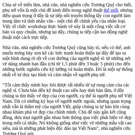
Chia sẻ về triển lãm, nhà văn, nhà nghiên cứu Trương Quý cho biết,
phụ nữ vốn là một chủ đề kinh điển trong nghệ thuật
thế giới
, nhưng
điều quan trọng ở đây là sự tiếp nối truyền thống lấy con người làm
trung tâm và tính nhân văn - một chủ đề chính yếu của nhân loại.
Việc tổ chức workshop thực hành vẽ này là một công việc rất cơ
bản và quy chuẩn, nhưng tại đây, chúng ta tiếp cận lao động nghệ
thuật một cách trực tiếp.
Nhà văn, nhà nghiên cứu Trương Quý cũng bày tỏ, nếu có thể, anh
muốn trưng bày xen kẽ các bức tranh hoàn thiện tại đây để tạo ra
một hình dung rõ rệt về con đường của người nghệ sĩ: từ những nét
vẽ dáng nhanh ban đầu (chỉ từ 1,5 phút đến 3 hoặc 5 phút) cho đến
những bước nghiên cứu kỹ lưỡng và hoàn thiện. Đó là một sự thống
nhất về tư duy tạo hình và cảm nhận về người phụ nữ.
“Tôi cảm thấy mình học hỏi được rất nhiều từ sự rung cảm của các
nghệ sĩ. Chưa bàn đến kỹ thuật cao siêu hay tính hàn lâm, ở đây
chúng ta tìm thấy vẻ đẹp của con người, cụ thể là người phụ nữ Việt
Nam. Dù có những ký họa về người nước ngoài, nhưng quan trọng
nhất vẫn là thẩm mỹ của người Việt, giúp chúng ta tự hào khi cùng
nhau khám phá vẻ đẹp của chính mình. Chủ đề này gắn kết cộng
đồng, đưa mọi người gần nhau hơn thông qua việc phát hiện vẻ đẹp
trong mỗi cá nhân. Nó không giống như việc vẽ những mẫu vật cao
siêu, mà là những phát hiện độc đáo tại Việt Nam”, nhà nghiên cứu
Trương Quý nói.