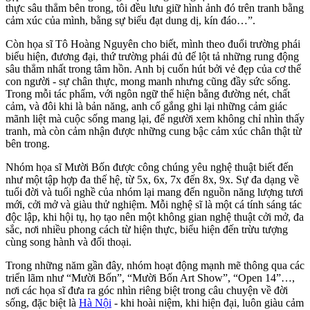
thực sâu thẳm bên trong, tôi đều lưu giữ hình ảnh đó trên tranh bằng
cảm xúc của mình, bằng sự biểu đạt dung dị, kín đáo…”.
Còn họa sĩ Tô Hoàng Nguyên cho biết, mình theo đuổi trường phái
biểu hiện, đương đại, thứ trường phái đủ để lột tả những rung động
sâu thẳm nhất trong tâm hồn. Anh bị cuốn hút bởi vẻ đẹp của cơ thể
con người - sự chân thực, mong manh nhưng cũng đầy sức sống.
Trong mỗi tác phẩm, với ngôn ngữ thể hiện bằng đường nét, chất
cảm, và đôi khi là bản năng, anh cố gắng ghi lại những cảm giác
mãnh liệt mà cuộc sống mang lại, để người xem không chỉ nhìn thấy
tranh, mà còn cảm nhận được những cung bậc cảm xúc chân thật từ
bên trong.
Nhóm họa sĩ Mười Bốn được công chúng yêu nghệ thuật biết đến
như một tập hợp đa thế hệ, từ 5x, 6x, 7x đến 8x, 9x. Sự đa dạng về
tuổi đời và tuổi nghề của nhóm lại mang đến nguồn năng lượng tươi
mới, cởi mở và giàu thử nghiệm. Mỗi nghệ sĩ là một cá tính sáng tác
độc lập, khi hội tụ, họ tạo nên một không gian nghệ thuật cởi mở, đa
sắc, nơi nhiều phong cách từ hiện thực, biểu hiện đến trừu tượng
cùng song hành và đối thoại.
Trong những năm gần đây, nhóm hoạt động mạnh mẽ thông qua các
triển lãm như “Mười Bốn”, “Mười Bốn Art Show”, “Open 14”…,
nơi các họa sĩ đưa ra góc nhìn riêng biệt trong câu chuyện về đời
sống, đặc biệt là
Hà Nội
- khi hoài niệm, khi hiện đại, luôn giàu cảm