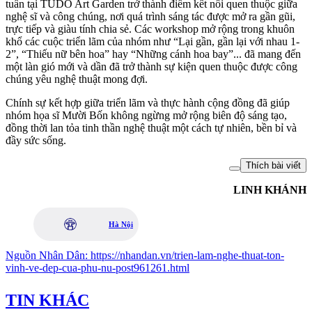
tuần tại TUDO Art Garden trở thành điểm kết nối quen thuộc giữa
nghệ sĩ và công chúng, nơi quá trình sáng tác được mở ra gần gũi,
trực tiếp và giàu tính chia sẻ. Các workshop mở rộng trong khuôn
khổ các cuộc triển lãm của nhóm như “Lại gần, gần lại với nhau 1-
2”, “Thiếu nữ bên hoa” hay “Những cánh hoa bay”... đã mang đến
một làn gió mới và dần đã trở thành sự kiện quen thuộc được công
chúng yêu nghệ thuật mong đợi.
Chính sự kết hợp giữa triển lãm và thực hành cộng đồng đã giúp
nhóm họa sĩ Mười Bốn không ngừng mở rộng biên độ sáng tạo,
đồng thời lan tỏa tinh thần nghệ thuật một cách tự nhiên, bền bỉ và
đầy sức sống.
Thích bài viết
LINH KHÁNH
Hà Nội
Nguồn
Nhân Dân
:
https://nhandan.vn/trien-lam-nghe-thuat-ton-
vinh-ve-dep-cua-phu-nu-post961261.html
TIN KHÁC