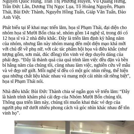
Nguyễn Quốc Hùng, Trần Thị Phương Huyền, Vũ Quang Hưng,
Trần Đức Lân, Dương Thị Ngọc Lụa, Tô Hoàng Nguyên, Phạm
Thái, Bùi Đức Thành, Nguyễn Hồng Tuấn, Giáp Văn Tuấn, Đào
Anh Việt.
Phát biểu tại lễ khai mạc triển lãm, họa sĩ Phạm Thái, đại diện cho
nhóm họa sĩ Mười Bốn chia sẻ, nhóm gồm 14 nghệ sĩ, trong đó có
12 họa sĩ và 2 nhà điêu khắc. Đây là triển lãm định kỳ hằng năm
của nhóm, nhưng lần này nhóm mang đến một diện mạo khá mới
với chủ đề về phụ nữ, với các tác phẩm hội họa và điêu khắc (như
tượng gốm, sơn mài, đúc đồng) tôn vinh vẻ đẹp duyên dáng của
phái đẹp. “Đây là thành quả của quá trình làm việc đều đặn và bền
bỉ hằng năm của chúng tôi, cùng nhau làm việc, nghiên cứu về mẫu
và vẻ đẹp nữ giới. Mỗi nghệ sĩ đều có một góc nhìn riêng, thể hiện
qua những chất liệu khác nhau và mang một cái nhìn rất riêng biệt”,
họa sĩ Phạm Thái nói.
Nhà điêu khắc Bùi Đức Thành chia sẻ ngắn gọn về triển lãm: “Đây
là hành trình khám phá cái đẹp của Nhóm Mười Bốn chúng tôi.
Thông qua triển lãm này, chúng tôi muốn khai thác vẻ đẹp của
người phụ nữ dưới nhiều phong cách và góc nhìn khác nhau để tôn
vinh họ”.