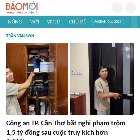
NÓNG
MỚI
VIDEO
CHỦ ĐỀ
#ASEAN Cup 2026
#Trí tuệ nhân tạo
#Mỹ - Iran
#Khám phá Việt Nam
TRẦN VĂN SƠN
#Khám phá thế giới
Công an TP. Cần Thơ bắt nghi phạm trộm
1,5 tỷ đồng sau cuộc truy kích hơn