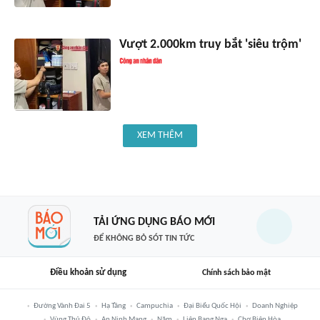
Vượt 2.000km truy bắt 'siêu trộm'
XEM THÊM
TẢI ỨNG DỤNG BÁO MỚI
ĐỂ KHÔNG BỎ SÓT TIN TỨC
Điều khoản sử dụng
Chính sách bảo mật
Đường Vành Đai 5
Hạ Tầng
Campuchia
Đại Biểu Quốc Hội
Doanh Nghiệp
Vùng Thủ Đô
An Ninh Mạng
Năm
Liên Bang Nga
Chợ Biên Hòa