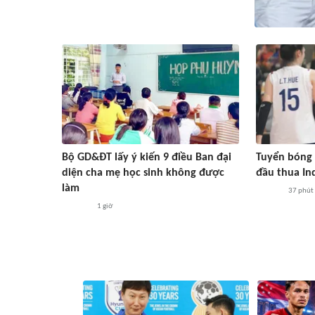
Bộ GD&ĐT lấy ý kiến 9 điều Ban đại
Tuyển bóng 
diện cha mẹ học sinh không được
đầu thua In
làm
37 phút
1 giờ
#ASEAN Cup 2026