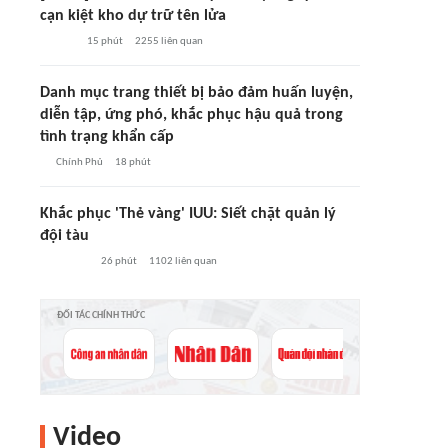
cạn kiệt kho dự trữ tên lửa
15 phút
2255
liên quan
Danh mục trang thiết bị bảo đảm huấn luyện,
diễn tập, ứng phó, khắc phục hậu quả trong
tình trạng khẩn cấp
Chính Phủ
18 phút
Khắc phục 'Thẻ vàng' IUU: Siết chặt quản lý
đội tàu
26 phút
1102
liên quan
ĐỐI TÁC CHÍNH THỨC
Video