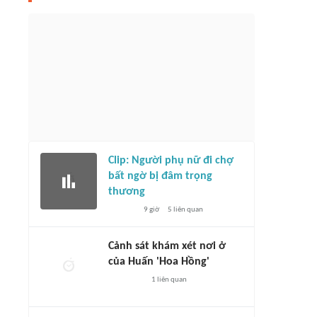
Nam - Campuchia: Chờ những bất
CNN Indonesia lạc quan dự báo đội nhà
ừ HLV Kim Sang-sik
thắng chủ nhà Singapore
3 giờ
3526
liên quan
4 giờ
1075
liên quan
Clip: Người phụ nữ đi chợ
bất ngờ bị đâm trọng
thương
9 giờ
5
liên quan
Cảnh sát khám xét nơi ở
của Huấn 'Hoa Hồng'
1
liên quan