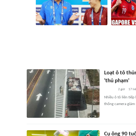
Nhận định, dự đoán trận đấu Việt Nam
Nhận định Sin
vs Campuchia: Chiến thắng để chọn
ngày 7/8): Cu
đường vào bán kết
bán kết duy 
2 giờ
4
liên quan
3 gi
Loạt ô tô thủ
'thủ phạm'
2 giờ
17
li
Nhiều ô tô liên tiế
thống camera giám s
Cụ ông 90 tuổ