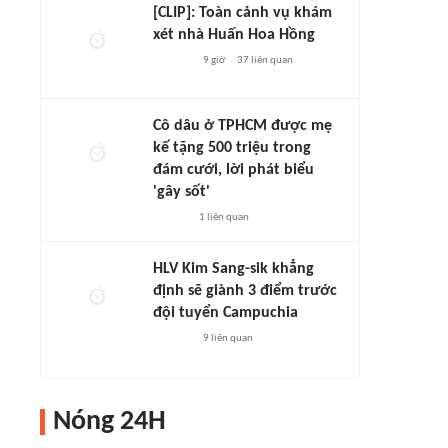
[CLIP]: Toàn cảnh vụ khám
xét nhà Huấn Hoa Hồng
9 giờ
37
liên quan
Cô dâu ở TPHCM được mẹ
kế tặng 500 triệu trong
đám cưới, lời phát biểu
'gây sốt'
1
liên quan
HLV Kim Sang-sik khẳng
định sẽ giành 3 điểm trước
đội tuyển Campuchia
9
liên quan
Nóng 24H