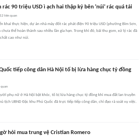
rác 90 triệu USD ì ạch hai thập kỷ bên 'núi' rác quá tải
12
liên quan
ển khai thực hiện, dự án nhà máy đốt rác phát điện 90 triệu USD (phường Bỉm Sơn,
 chưa thể hoàn thành sau nhiều lần gia hạn. Trong khi đó, bãi thu gom, xử lý rác đã
, chất cao như núi.
Quốc tiếp công dân Hà Nội tố bị lừa hàng chục tỷ đồng
n quan
gười phụ nữ ở Hà Nội bật khóc, tố bị lừa hàng chục tỷ đồng khi mua đất lan truyền
hủ tịch UBND Đặc khu Phú Quốc đã trực tiếp tiếp công dân, chỉ đạo rà soát vụ việc.
ngờ hỏi mua trung vệ Cristian Romero