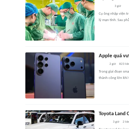
3 giờ
Cụ ông nhập viện tr
lý mạn tính. Sau ph
Apple quá vư
2 giờ
823
liê
Trong giai đoạn sma
thành công lớn khi
Toyota Land 
3 giờ
2
liê