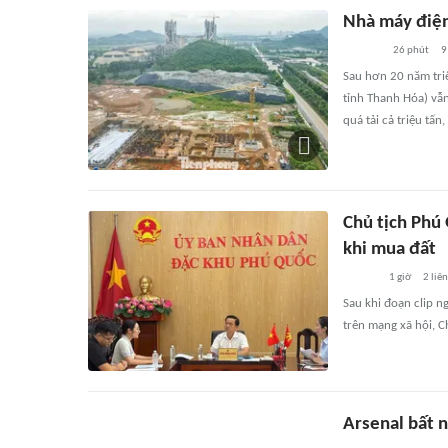
Nhà máy điện 
26 phút
9
Sau hơn 20 năm tri
tỉnh Thanh Hóa) vẫn
quá tải cả triệu tấn
Chủ tịch Phú 
khi mua đất
1 giờ
2
liê
Sau khi đoạn clip n
trên mạng xã hội, C
Arsenal bất 