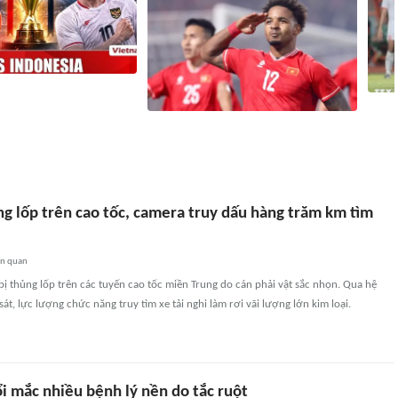
gapore vs Indonesia (20h
ộc quyết đấu giành tấm vé
Việt 
nhất
Báo Campuchia 'dè chừng' Xuân Son
ngờ t
ờ
2
liên quan
3 giờ
2894
liên quan
ng lốp trên cao tốc, camera truy dấu hàng trăm km tìm
ên quan
p bị thủng lốp trên các tuyến cao tốc miền Trung do cán phải vật sắc nhọn. Qua hệ
át, lực lượng chức năng truy tìm xe tải nghi làm rơi vãi lượng lớn kim loại.
i mắc nhiều bệnh lý nền do tắc ruột