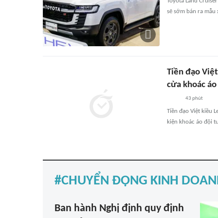
Toyota Land Cruiser
sẽ sớm bán ra mẫu 
Tiền đạo Việt
cửa khoác áo 
43 phút
Tiền đạo Việt kiều 
kiện khoác áo đội tu
CHUYỂN ĐỘNG KINH DOAN
Ban hành Nghị định quy định