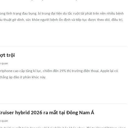
ong tình trạng đau bụng, bí trung đại tiện do tắc ruột tái phát trên nền nhiều bệnh
ẫu thuật gỡ dính, sức khỏe người bệnh ổn định và tiếp tục được theo dõi, điều trị.
ợt trội
n quan
rtphone cao cấp tăng kỉ lục, chiếm đến 29% thị trường điện thoại, Apple lại có
 thắng áp đảo ở phân khúc này.
Cruiser hybrid 2026 ra mắt tại Đông Nam Á
n quan