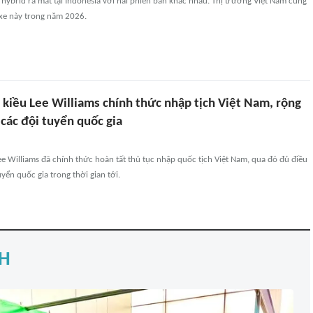
 hybrid ra mắt tại Indonesia với hai phiên bản khác nhau. Thị trường Việt Nam cũng
xe này trong năm 2026.
 kiều Lee Williams chính thức nhập tịch Việt Nam, rộng
các đội tuyển quốc gia
Lee Williams đã chính thức hoàn tất thủ tục nhập quốc tịch Việt Nam, qua đó đủ điều
yển quốc gia trong thời gian tới.
H