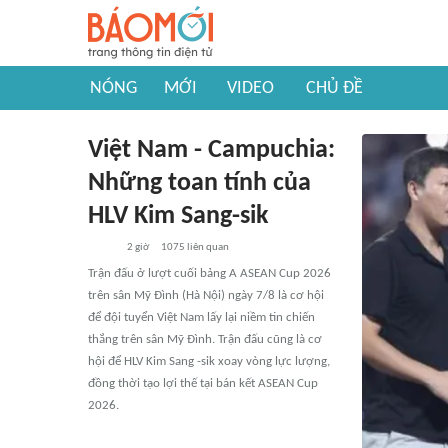
NÓNG
MỚI
VIDEO
CHỦ ĐỀ
Việt Nam - Campuchia:
Những toan tính của
HLV Kim Sang-sik
2 giờ
1075
liên quan
Trận đấu ở lượt cuối bảng A ASEAN Cup 2026
trên sân Mỹ Đình (Hà Nội) ngày 7/8 là cơ hội
để đội tuyển Việt Nam lấy lại niềm tin chiến
thắng trên sân Mỹ Đình. Trận đấu cũng là cơ
hội để HLV Kim Sang -sik xoay vòng lực lượng,
đồng thời tạo lợi thế tại bán kết ASEAN Cup
2026.