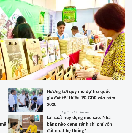
Hướng tới quy mô dự trữ quốc
gia đạt tối thiểu 1% GDP vào năm
2030
1 giờ
217
liên quan
Lãi suất huy động neo cao: Nhà
 mã
băng nào đang gánh chi phí vốn
đắt nhất hệ thống?