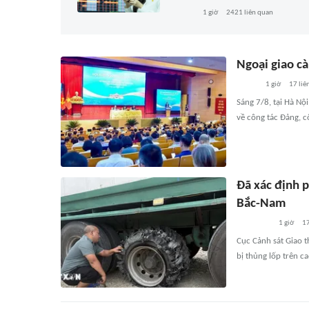
1 giờ
2421
liên quan
Ngoại giao cà
1 giờ
17
liê
Sáng 7/8, tại Hà Nộ
về công tác Đảng, c
Đã xác định p
Bắc-Nam
1 giờ
1
Cục Cảnh sát Giao 
bị thủng lốp trên c