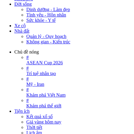
Đời sống
Dinh dưỡng - Làm đẹp
Tình yêu - Hôn nhân
Sức khỏe - Y tế
Xe cộ
Nhà đất
Quản lý - Quy hoạch
Không gian - Kiến trúc
Chủ đề nóng
#
ASEAN Cup 2026
#
Trí tuệ nhân tạo
#
Mỹ - Iran
#
Khám phá Việt Nam
#
Khám phá thế giới
Tiện ích
Kết quả xổ số
Giá vàng hôm nay
Thời tiết
Lịch âm