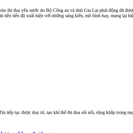
 trào thi đua yêu nước do Bộ Công an và tỉnh Gia Lai phát động đã đư
h tiên tiến đã xuất hiện với những sáng kiến, mô hình hay, mang lại hiệ
n tiếp tục được duy trì, tạo khí thế thi đua sôi nổi, rộng khắp trong mọ