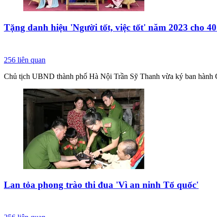
Tặng danh hiệu 'Người tốt, việc tốt' năm 2023 cho 4
256
liên quan
Chủ tịch UBND thành phố Hà Nội Trần Sỹ Thanh vừa ký ban hành Qu
Lan tỏa phong trào thi đua 'Vì an ninh Tổ quốc'