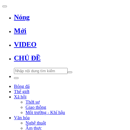
Nóng
Mới
VIDEO
CHỦ ĐỀ
Bóng đá
Thế giới
Xã hội
Thời sự
Giao thông
Môi trường - Khí hậu
Văn hóa
Nghệ thuật
Ẩm thực