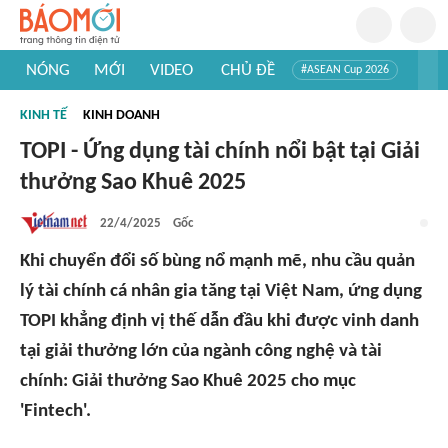
NÓNG
MỚI
VIDEO
CHỦ ĐỀ
#ASEAN Cup 2026
#Trí tuệ nhân tạo
#Mỹ - Iran
#Khám phá Việt Nam
KINH TẾ
KINH DOANH
#Khám phá thế giới
TOPI - Ứng dụng tài chính nổi bật tại Giải
thưởng Sao Khuê 2025
22/4/2025
Gốc
Khi chuyển đổi số bùng nổ mạnh mẽ, nhu cầu quản
lý tài chính cá nhân gia tăng tại Việt Nam, ứng dụng
TOPI khẳng định vị thế dẫn đầu khi được vinh danh
tại giải thưởng lớn của ngành công nghệ và tài
chính: Giải thưởng Sao Khuê 2025 cho mục
'Fintech'.