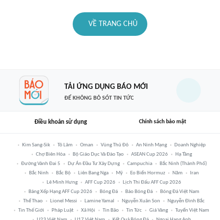
VỀ TRANG CHỦ
TẢI ỨNG DỤNG BÁO MỚI
ĐỂ KHÔNG BỎ SÓT TIN TỨC
Điều khoản sử dụng
Chính sách bảo mật
Kim Sang-Sik
Tô Lâm
Oman
Vùng Thủ Đô
An Ninh Mạng
Doanh Nghiệp
Chợ Biên Hòa
Bộ Giáo Dục Và Đào Tạo
ASEAN Cup 2026
Hạ Tầng
Đường Vành Đai 5
Dự Án Đầu Tư Xây Dựng
Campuchia
Bắc Ninh (thành Phố)
Bắc Ninh
Bắc Bộ
Liên Bang Nga
Mỹ
Eo Biển Hormuz
Năm
Iran
Lê Minh Hưng
AFF Cup 2026
Lịch Thi Đấu AFF Cup 2026
Bảng Xếp Hạng AFF Cup 2026
Bóng Đá
Báo Bóng Đá
Bóng Đá Việt Nam
Thể Thao
Lionel Messi
Lamine Yamal
Nguyễn Xuân Son
Nguyễn Đình Bắc
Tin Thế Giới
Pháp Luật
Xã Hội
Tin Bão
Tin Tức
Giá Vàng
Tuyển Việt Nam
U23 Việt Nam
U17 Việt Nam
Kết Quả Bóng Đá
Ngoại Hạng Anh