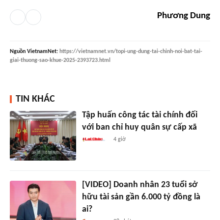
Phương Dung
Nguồn
VietnamNet
:
https://vietnamnet.vn/topi-ung-dung-tai-chinh-noi-bat-tai-
giai-thuong-sao-khue-2025-2393723.html
TIN KHÁC
Tập huấn công tác tài chính đối
với ban chỉ huy quân sự cấp xã
4 giờ
[VIDEO] Doanh nhân 23 tuổi sở
hữu tài sản gần 6.000 tỷ đồng là
ai?