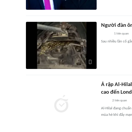
Người đàn ôn
1
liên quan
Sau nhiều lần cố gắ
Ả rập Al-Hila
cao đến Lon
2
liên quan
Al-Hilal đang chuẩ
mùa hè khi đẩy mạn