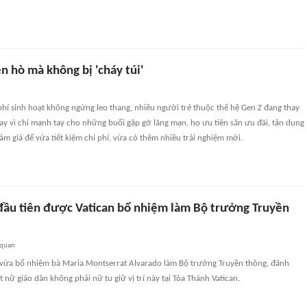
n hò mà không bị 'cháy túi'
phí sinh hoạt không ngừng leo thang, nhiều người trẻ thuộc thế hệ Gen Z đang thay
ay vì chi mạnh tay cho những buổi gặp gỡ lãng mạn, họ ưu tiên săn ưu đãi, tận dụng
ảm giá để vừa tiết kiệm chi phí, vừa có thêm nhiều trải nghiệm mới.
đầu tiên được Vatican bổ nhiệm làm Bộ trưởng Truyền
 quan
 vừa bổ nhiệm bà Maria Montserrat Alvarado làm Bộ trưởng Truyền thông, đánh
 nữ giáo dân không phải nữ tu giữ vị trí này tại Tòa Thánh Vatican.