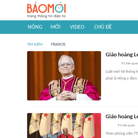
NÓNG
MỚI
VIDEO
CHỦ ĐỀ
TÌM KIẾM
FRANCIS
Giáo hoàng L
91
liên qua
Luật mới hệ thống 
phải là Hồng y đảm
Giáo hoàng L
91
liên quan
Theo phóng viên TT