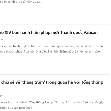
ăn bản có hiệu lực từ năm 2023.
eo XIV ban hành hiến pháp mới Thành quốc Vatican
uan
 đã ký ban hành Luật Cơ bản mới của Thành quốc Vatican, cập nhật các quy định
hóa cải cách pháp lý và mở rộng điều kiện bổ nhiệm một số chức vụ lãnh đạo.
chia sẻ về 'thăng trầm' trong quan hệ với Tổng thống
an
 nói rằng quan hệ với Tổng thống Trump đã 'thay đổi hoàn toàn' kể từ cuộc gặp
ng Bầu dục vào năm 2025.