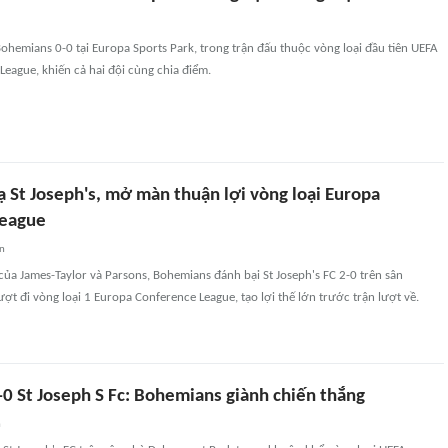
Bohemians 0-0 tại Europa Sports Park, trong trận đấu thuộc vòng loại đầu tiên UEFA
eague, khiến cả hai đội cùng chia điểm.
 St Joseph's, mở màn thuận lợi vòng loại Europa
League
an
ủa James-Taylor và Parsons, Bohemians đánh bại St Joseph's FC 2-0 trên sân
ợt đi vòng loại 1 Europa Conference League, tạo lợi thế lớn trước trận lượt về.
0 St Joseph S Fc: Bohemians giành chiến thắng
n