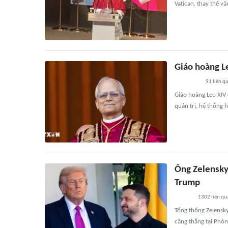
Vatican, thay thế v
Giáo hoàng L
91
liên q
Giáo hoàng Leo XIV
quản trị, hệ thống 
Ông Zelensky 
Trump
1302
liên qu
Tổng thống Zelensky
căng thẳng tại Phò