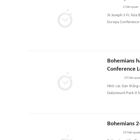
2
liên quan
St Joseph S Fc hòa 
Europa Conference L
Bohemians hạ
Conference 
19
liên qu
Nhờ các bàn thắng c
Dalymount Park ở lư
Bohemians 2-
19
liên qua