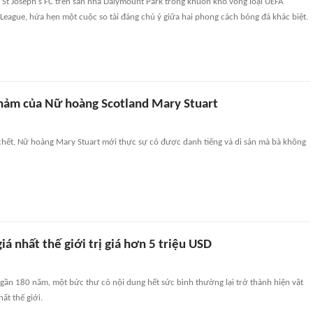
 St Joseph's FC trên sân nhà Dalymount Park trong khuôn khổ vòng loại UEFA
eague, hứa hẹn một cuộc so tài đáng chú ý giữa hai phong cách bóng đá khác biệt.
thảm của Nữ hoàng Scotland Mary Stuart
 chết, Nữ hoàng Mary Stuart mới thực sự có được danh tiếng và di sản mà bà không
iá nhất thế giới trị giá hơn 5 triệu USD
gần 180 năm, một bức thư có nội dung hết sức bình thường lại trở thành hiện vật
ất thế giới.