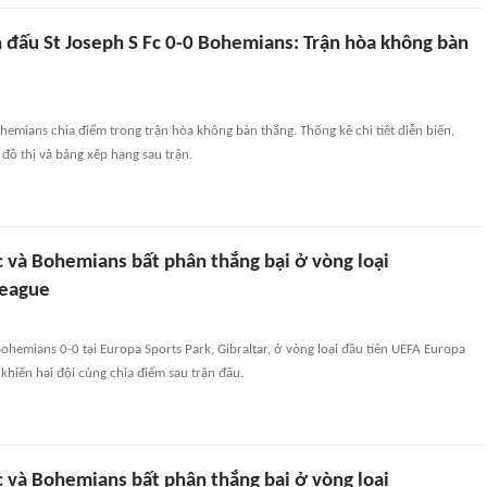
n đấu St Joseph S Fc 0-0 Bohemians: Trận hòa không bàn
ohemians chia điểm trong trận hòa không bàn thắng. Thống kê chi tiết diễn biến,
đồ thị và bảng xếp hạng sau trận.
c và Bohemians bất phân thắng bại ở vòng loại
League
Bohemians 0-0 tại Europa Sports Park, Gibraltar, ở vòng loại đầu tiên UEFA Europa
khiến hai đội cùng chia điểm sau trận đấu.
c và Bohemians bất phân thắng bại ở vòng loại