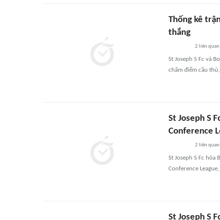
Thống kê trậ
thắng
2
liên quan
St Joseph S Fc và B
chấm điểm cầu thủ, 
St Joseph S F
Conference 
2
liên quan
St Joseph S Fc hòa 
Conference League, 
St Joseph S F