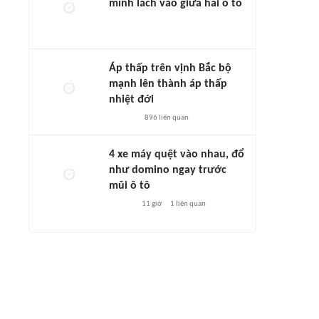
mình lách vào giữa hai ô tô
Áp thấp trên vịnh Bắc bộ
mạnh lên thành áp thấp
nhiệt đới
896
liên quan
4 xe máy quệt vào nhau, đổ
như domino ngay trước
mũi ô tô
11 giờ
1
liên quan