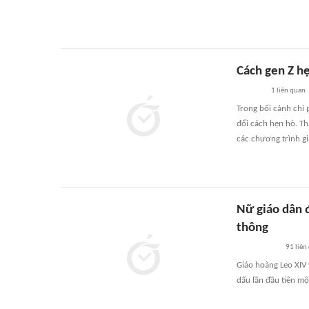
Cách gen Z hẹ
1
liên quan
Trong bối cảnh chi 
đổi cách hẹn hò. Th
các chương trình gi
Nữ giáo dân 
thông
91
liên
Giáo hoàng Leo XIV
dấu lần đầu tiên một