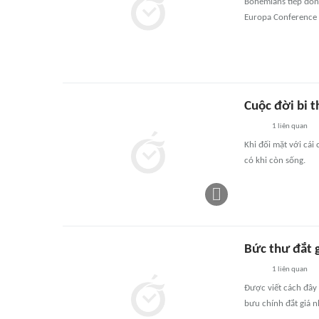
Bohemians tiếp đón
Europa Conference L
Cuộc đời bi 
1
liên quan
Khi đối mặt với cái
có khi còn sống.
Bức thư đắt g
1
liên quan
Được viết cách đây 
bưu chính đắt giá nh