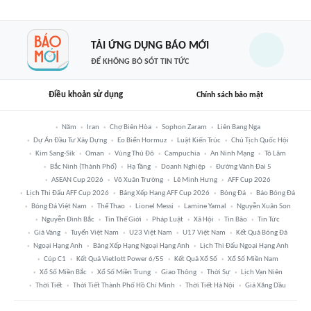
TẢI ỨNG DỤNG BÁO MỚI
ĐỂ KHÔNG BỎ SÓT TIN TỨC
Điều khoản sử dụng
Chính sách bảo mật
Năm
Iran
Chợ Biên Hòa
Sophon Zaram
Liên Bang Nga
Dự Án Đầu Tư Xây Dựng
Eo Biển Hormuz
Luật Kiến Trúc
Chủ Tịch Quốc Hội
Kim Sang-Sik
Oman
Vùng Thủ Đô
Campuchia
An Ninh Mạng
Tô Lâm
Bắc Ninh (thành Phố)
Hạ Tầng
Doanh Nghiệp
Đường Vành Đai 5
ASEAN Cup 2026
Võ Xuân Trường
Lê Minh Hưng
AFF Cup 2026
Lịch Thi Đấu AFF Cup 2026
Bảng Xếp Hạng AFF Cup 2026
Bóng Đá
Báo Bóng Đá
Bóng Đá Việt Nam
Thể Thao
Lionel Messi
Lamine Yamal
Nguyễn Xuân Son
Nguyễn Đình Bắc
Tin Thế Giới
Pháp Luật
Xã Hội
Tin Bão
Tin Tức
Giá Vàng
Tuyển Việt Nam
U23 Việt Nam
U17 Việt Nam
Kết Quả Bóng Đá
Ngoại Hạng Anh
Bảng Xếp Hạng Ngoại Hạng Anh
Lịch Thi Đấu Ngoại Hạng Anh
Cúp C1
Kết Quả Vietlott Power 6/55
Kết Quả Xổ Số
Xổ Số Miền Nam
Xổ Số Miền Bắc
Xổ Số Miền Trung
Giao Thông
Thời Sự
Lịch Vạn Niên
Thời Tiết
Thời Tiết Thành Phố Hồ Chí Minh
Thời Tiết Hà Nội
Giá Xăng Dầu