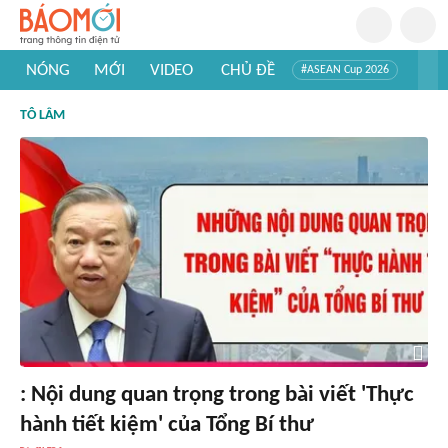
NÓNG
MỚI
VIDEO
CHỦ ĐỀ
#ASEAN Cup 2026
#Trí tuệ nhân tạo
#Mỹ - Iran
#Khám phá Việt Nam
TÔ LÂM
#Khám phá thế giới
: Nội dung quan trọng trong bài viết 'Thực
hành tiết kiệm' của Tổng Bí thư