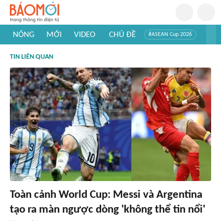
NÓNG
MỚI
VIDEO
CHỦ ĐỀ
#ASEAN Cup 2026
#Trí tuệ nhân tạo
#Mỹ - Iran
#Khám phá Việt Nam
TIN LIÊN QUAN
#Khám phá thế giới
Toàn cảnh World Cup: Messi và Argentina
tạo ra màn ngược dòng 'không thể tin nổi'