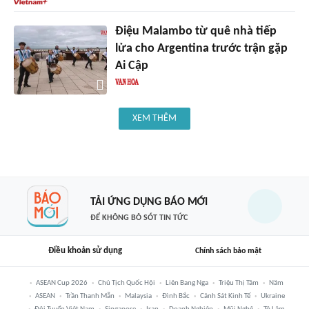
Điệu Malambo từ quê nhà tiếp
lửa cho Argentina trước trận gặp
Ai Cập
XEM THÊM
TẢI ỨNG DỤNG BÁO MỚI
ĐỂ KHÔNG BỎ SÓT TIN TỨC
Điều khoản sử dụng
Chính sách bảo mật
ASEAN Cup 2026
Chủ Tịch Quốc Hội
Liên Bang Nga
Triệu Thị Tâm
Năm
ASEAN
Trần Thanh Mẫn
Malaysia
Đình Bắc
Cảnh Sát Kinh Tế
Ukraine