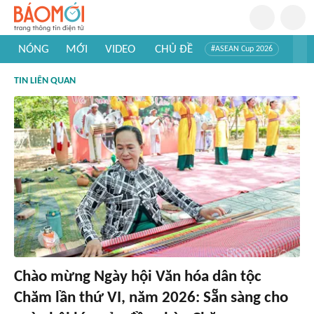
NÓNG
MỚI
VIDEO
CHỦ ĐỀ
#ASEAN Cup 2026
#Trí tuệ nhân tạo
#Mỹ - Iran
#Khám phá Việt Nam
TIN LIÊN QUAN
#Khám phá thế giới
Chào mừng Ngày hội Văn hóa dân tộc
Chăm lần thứ VI, năm 2026: Sẵn sàng cho