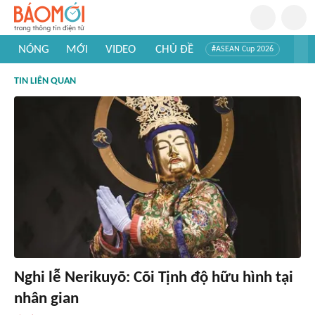
NÓNG
MỚI
VIDEO
CHỦ ĐỀ
#ASEAN Cup 2026
#Trí tuệ nhân tạo
#Mỹ - Iran
#Khám phá Việt Nam
TIN LIÊN QUAN
#Khám phá thế giới
Nghi lễ Nerikuyō: Cõi Tịnh độ hữu hình tại
nhân gian