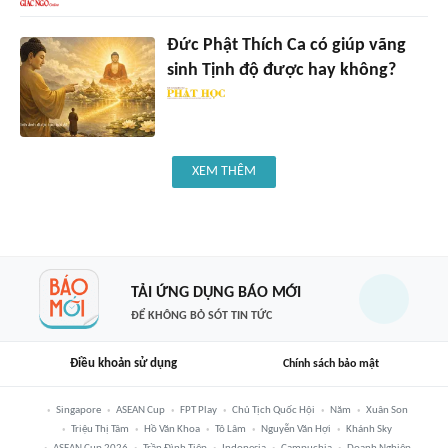
Đức Phật Thích Ca có giúp vãng
sinh Tịnh độ được hay không?
XEM THÊM
TẢI ỨNG DỤNG BÁO MỚI
ĐỂ KHÔNG BỎ SÓT TIN TỨC
Điều khoản sử dụng
Chính sách bảo mật
Singapore
ASEAN Cup
FPT Play
Chủ Tịch Quốc Hội
Năm
Xuân Son
Triệu Thị Tâm
Hồ Văn Khoa
Tô Lâm
Nguyễn Văn Hợi
Khánh Sky