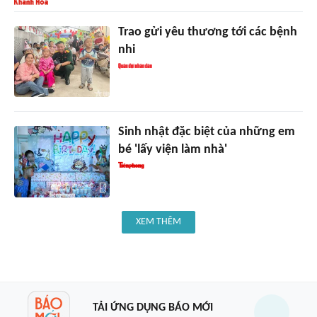
Trao gửi yêu thương tới các bệnh
nhi
Sinh nhật đặc biệt của những em
bé 'lấy viện làm nhà'
XEM THÊM
TẢI ỨNG DỤNG BÁO MỚI