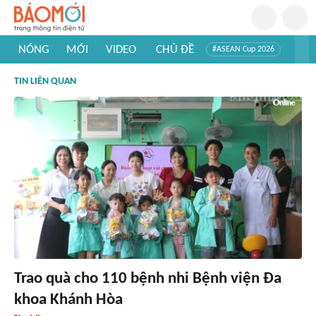
NÓNG
MỚI
VIDEO
CHỦ ĐỀ
#ASEAN Cup 2026
#Trí tuệ nhân tạo
#Mỹ - Iran
#Khám phá Việt Nam
TIN LIÊN QUAN
#Khám phá thế giới
Trao quà cho 110 bệnh nhi Bệnh viện Đa
khoa Khánh Hòa