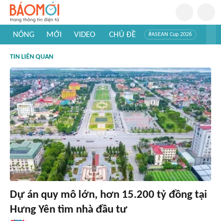
NÓNG
MỚI
VIDEO
CHỦ ĐỀ
#ASEAN Cup 2026
#Trí tuệ nhân tạo
#Mỹ - Iran
#Khám phá Việt Nam
TIN LIÊN QUAN
#Khám phá thế giới
Dự án quy mô lớn, hơn 15.200 tỷ đồng tại
Hưng Yên tìm nhà đầu tư