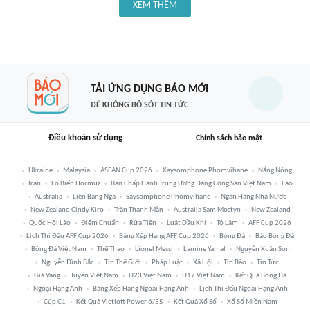
XEM THÊM
TẢI ỨNG DỤNG BÁO MỚI
ĐỂ KHÔNG BỎ SÓT TIN TỨC
Điều khoản sử dụng
Chính sách bảo mật
Ukraine
Malaysia
ASEAN Cup 2026
Xaysomphone Phomvihane
Nắng Nóng
Iran
Eo Biển Hormuz
Ban Chấp Hành Trung Ương Đảng Cộng Sản Việt Nam
Lào
Australia
Liên Bang Nga
Saysomphone Phomvihane
Ngân Hàng Nhà Nước
New Zealand Cindy Kiro
Trần Thanh Mẫn
Australia Sam Mostyn
New Zealand
Quốc Hội Lào
Điểm Chuẩn
Rửa Tiền
Luật Dầu Khí
Tô Lâm
AFF Cup 2026
Lịch Thi Đấu AFF Cup 2026
Bảng Xếp Hạng AFF Cup 2026
Bóng Đá
Báo Bóng Đá
Bóng Đá Việt Nam
Thể Thao
Lionel Messi
Lamine Yamal
Nguyễn Xuân Son
Nguyễn Đình Bắc
Tin Thế Giới
Pháp Luật
Xã Hội
Tin Bão
Tin Tức
Giá Vàng
Tuyển Việt Nam
U23 Việt Nam
U17 Việt Nam
Kết Quả Bóng Đá
Ngoại Hạng Anh
Bảng Xếp Hạng Ngoại Hạng Anh
Lịch Thi Đấu Ngoại Hạng Anh
Cúp C1
Kết Quả Vietlott Power 6/55
Kết Quả Xổ Số
Xổ Số Miền Nam