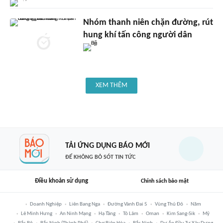
Nhóm thanh niên chặn đường, rút
hung khí tấn công người dân
XEM THÊM
TẢI ỨNG DỤNG BÁO MỚI
ĐỂ KHÔNG BỎ SÓT TIN TỨC
Điều khoản sử dụng
Chính sách bảo mật
Doanh Nghiệp
Liên Bang Nga
Đường Vành Đai 5
Vùng Thủ Đô
Năm
Lê Minh Hưng
An Ninh Mạng
Hạ Tầng
Tô Lâm
Oman
Kim Sang-Sik
Mỹ