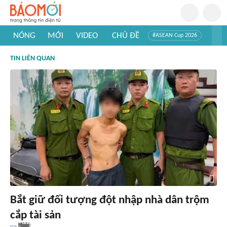
NÓNG
MỚI
VIDEO
CHỦ ĐỀ
#ASEAN Cup 2026
#Trí tuệ nhân tạo
#Mỹ - Iran
#Khám phá Việt Nam
TIN LIÊN QUAN
#Khám phá thế giới
Bắt giữ đối tượng đột nhập nhà dân trộm
cắp tài sản