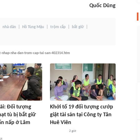
Quốc Dũng
nhà dân
Hồ Tùng Mậu
trộm cắp
bắt giữ
ot-nhap-nha-dan-trom-cap-tai-san-402314.htm
i: Đối tượng
Khởi tố 19 đối tượng cướp
ạt tù bị bắt giữ
giật tài sản tại Công ty Tân
ẩn nấp ở Lâm
Huê Viên
2 giờ
út