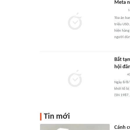
Meta n
1
Tòa án ba
triệu USD
hiện hàng
người dùng
Bắt tạ
hội đăn
40
Ngày 8/8/2
khởi tố bị
(SN 1987, 
Tin mới
Cánh c