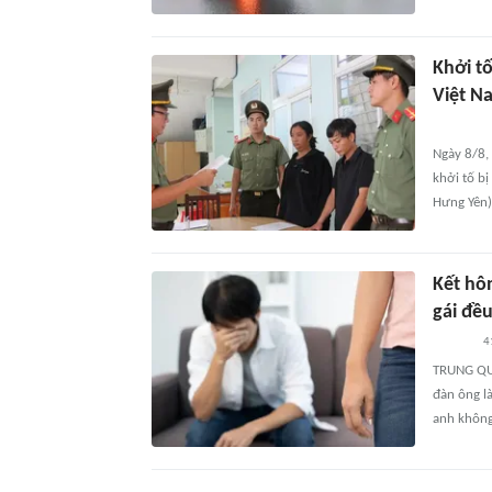
Khởi t
Việt N
Ngày 8/8, 
khởi tố b
Hưng Yên) 
Kết hô
gái đề
4
TRUNG QUỐ
đàn ông l
anh không 