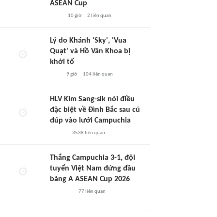
ASEAN Cup
10 giờ
2
liên quan
Lý do Khánh 'Sky', 'Vua
Quạt' và Hồ Văn Khoa bị
khởi tố
9 giờ
104
liên quan
HLV Kim Sang-sik nói điều
đặc biệt về Đình Bắc sau cú
đúp vào lưới Campuchia
3538
liên quan
Thắng Campuchia 3-1, đội
tuyển Việt Nam đứng đầu
bảng A ASEAN Cup 2026
77
liên quan