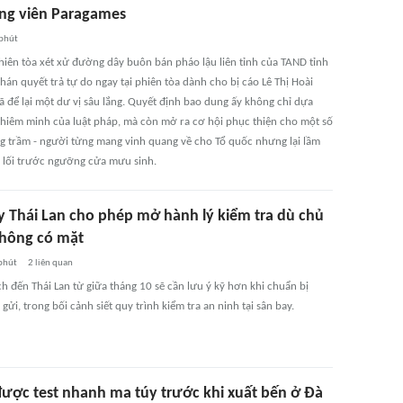
ng viên Paragames
phút
phiên tòa xét xử đường dây buôn bán pháo lậu liên tỉnh của TAND tỉnh
hán quyết trả tự do ngay tại phiên tòa dành cho bị cáo Lê Thị Hoài
 để lại một dư vị sâu lắng. Quyết định bao dung ấy không chỉ dựa
ghiêm minh của luật pháp, mà còn mở ra cơ hội phục thiện cho một số
g trầm - người từng mang vinh quang về cho Tổ quốc nhưng lại lầm
 lối trước ngưỡng cửa mưu sinh.
y Thái Lan cho phép mở hành lý kiểm tra dù chủ
hông có mặt
phút
2
liên quan
h đến Thái Lan từ giữa tháng 10 sẽ cần lưu ý kỹ hơn khi chuẩn bị
 gửi, trong bối cảnh siết quy trình kiểm tra an ninh tại sân bay.
 được test nhanh ma túy trước khi xuất bến ở Đà