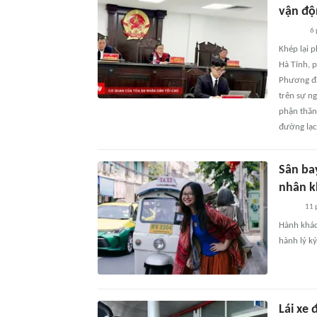
vận độ
6 
Khép lại 
Hà Tĩnh, p
Phương đã
trên sự n
phận thăn
đường lạc
Sân ba
nhân k
11 
Hành khác
hành lý ký
Lái xe