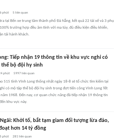
6 phút
5
liên quan
ra tại Bến xe trung tâm thành phố Đà Nẵng, kết quả 22 tài xế và 3 phụ
 100% trường hợp đều âm tính với ma túy, đủ điều kiện điều khiển,
ận tải hành khách.
ong: Tiếp nhận 19 thông tin về khu vực nghi có
 thể bộ đội hy sinh
24 phút
5997
liên quan
ạo 515 tỉnh Vĩnh Long thống nhất ngày 18-8 sẽ tổ chức tìm kiếm tại
hi có mộ tập thể bộ đội hy sinh trong đợt tiến công Vĩnh Long Tết
năm 1968. Đến nay, cơ quan chức năng đã tiếp nhận 19 thông tin
 đến khu vực này.
Ngãi: Khởi tố, bắt tạm giam đối tượng lừa đảo,
đoạt hơn 14 tỷ đồng
5 phút
281
liên quan