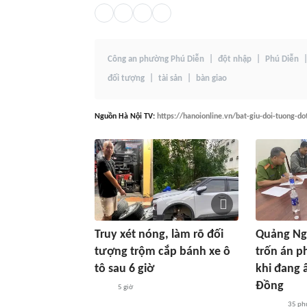
Công an phường Phú Diễn
đột nhập
Phú Diễn
đối tượng
tài sản
bàn giao
Nguồn
Hà Nội TV
:
https://hanoionline.vn/bat-giu-doi-tuong-d
Truy xét nóng, làm rõ đối
Quảng Ngã
tượng trộm cắp bánh xe ô
trốn án ph
tô sau 6 giờ
khi đang 
Đồng
5 giờ
35 ph