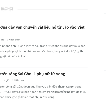
ờng dây vận chuyển vật liệu nổ từ Lào vào Việt
 giờ
19
liên quan
ên phòng tỉnh Quảng Trị vừa đấu tranh, triệt phá đường dây mua bán,
 trái phép vật liệu nổ từ Lào vào Việt Nam, bắt giữ 2 đối tượng, thu
 vật liệu nổ các loại.
 trên sông Sài Gòn, 1 phụ nữ tử vong
6 giờ
12
liên quan
 trên sông Sài Gòn, đoạn qua khu vực bán đảo Thanh Đa (phường
, TPHCM) xảy ra vụ hỏa hoạn nghiêm trọng kèm tiếng nổ lớn đã thiêu
toàn chiếc ghe gỗ khiến một phụ nữ tử vong.