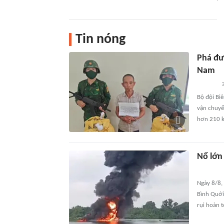
Tin nóng
Phá đư
Nam
2
Bộ đội Bi
vận chuyển
hơn 210 kg
Nổ lớn
Ngày 8/8,
Bình Quới
rụi hoàn 