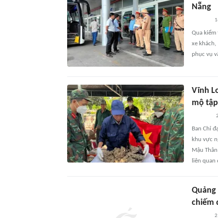
Nẵng
1
Qua kiểm t
xe khách,
phục vụ v
Vĩnh L
mộ tập
Ban Chỉ đ
khu vực ng
Mậu Thân 
liên quan
Quảng 
chiếm 
2