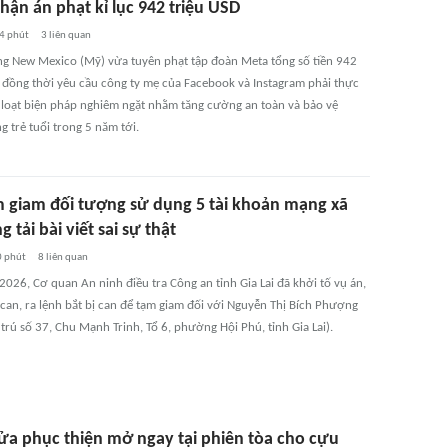
hận án phạt kỉ lục 942 triệu USD
4 phút
3
liên quan
ng New Mexico (Mỹ) vừa tuyên phạt tập đoàn Meta tổng số tiền 942
, đồng thời yêu cầu công ty mẹ của Facebook và Instagram phải thực
 loạt biện pháp nghiêm ngặt nhằm tăng cường an toàn và bảo vệ
 trẻ tuổi trong 5 năm tới.
m giam đối tượng sử dụng 5 tài khoản mạng xã
g tải bài viết sai sự thật
 phút
8
liên quan
026, Cơ quan An ninh điều tra Công an tỉnh Gia Lai đã khởi tố vụ án,
 can, ra lệnh bắt bị can để tạm giam đối với Nguyễn Thị Bích Phượng
trú số 37, Chu Mạnh Trinh, Tổ 6, phường Hội Phú, tỉnh Gia Lai).
ửa phục thiện mở ngay tại phiên tòa cho cựu