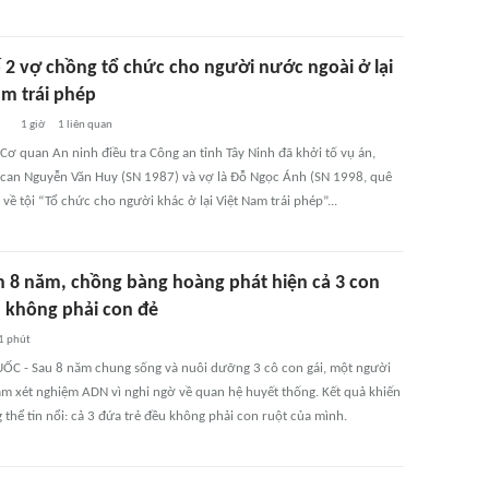
ố 2 vợ chồng tổ chức cho người nước ngoài ở lại
am trái phép
1 giờ
1
liên quan
Cơ quan An ninh điều tra Công an tỉnh Tây Ninh đã khởi tố vụ án,
ị can Nguyễn Văn Huy (SN 1987) và vợ là Đỗ Ngọc Ánh (SN 1998, quê
về tội “Tổ chức cho người khác ở lại Việt Nam trái phép”...
n 8 năm, chồng bàng hoàng phát hiện cả 3 con
u không phải con đẻ
1 phút
C - Sau 8 năm chung sống và nuôi dưỡng 3 cô con gái, một người
àm xét nghiệm ADN vì nghi ngờ về quan hệ huyết thống. Kết quả khiến
thể tin nổi: cả 3 đứa trẻ đều không phải con ruột của mình.