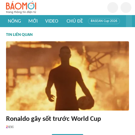
NÓNG
MỚI
VIDEO
CHỦ ĐỀ
#ASEAN Cup 2026
#Trí tuệ nhân tạo
#Mỹ - Iran
#Khám phá Việt Nam
TIN LIÊN QUAN
#Khám phá thế giới
Ronaldo gây sốt trước World Cup