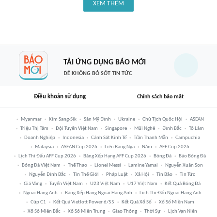
XEM THÊM
TẢI ỨNG DỤNG BÁO MỚI
ĐỂ KHÔNG BỎ SÓT TIN TỨC
Điều khoản sử dụng
Chính sách bảo mật
Myanmar
Kim Sang-Sik
Sân Mỹ Đình
Ukraine
Chủ Tịch Quốc Hội
ASEAN
Triệu Thị Tâm
Đội Tuyển Việt Nam
Singapore
Mũi Nghê
Đình Bắc
Tô Lâm
Doanh Nghiệp
Indonesia
Cảnh Sát Kinh Tế
Trần Thanh Mẫn
Campuchia
Malaysia
ASEAN Cup 2026
Liên Bang Nga
Năm
AFF Cup 2026
Lịch Thi Đấu AFF Cup 2026
Bảng Xếp Hạng AFF Cup 2026
Bóng Đá
Báo Bóng Đá
Bóng Đá Việt Nam
Thể Thao
Lionel Messi
Lamine Yamal
Nguyễn Xuân Son
Nguyễn Đình Bắc
Tin Thế Giới
Pháp Luật
Xã Hội
Tin Bão
Tin Tức
Giá Vàng
Tuyển Việt Nam
U23 Việt Nam
U17 Việt Nam
Kết Quả Bóng Đá
Ngoại Hạng Anh
Bảng Xếp Hạng Ngoại Hạng Anh
Lịch Thi Đấu Ngoại Hạng Anh
Cúp C1
Kết Quả Vietlott Power 6/55
Kết Quả Xổ Số
Xổ Số Miền Nam
Xổ Số Miền Bắc
Xổ Số Miền Trung
Giao Thông
Thời Sự
Lịch Vạn Niên