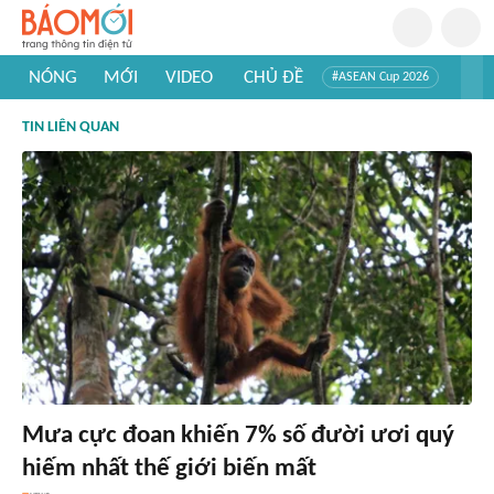
NÓNG
MỚI
VIDEO
CHỦ ĐỀ
#ASEAN Cup 2026
#Trí tuệ nhân tạo
#Mỹ - Iran
#Khám phá Việt Nam
TIN LIÊN QUAN
#Khám phá thế giới
Mưa cực đoan khiến 7% số đười ươi quý
hiếm nhất thế giới biến mất