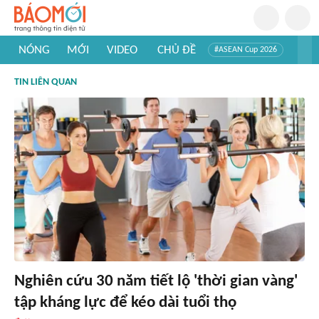
NÓNG
MỚI
VIDEO
CHỦ ĐỀ
#ASEAN Cup 2026
#Trí tuệ nhân tạo
#Mỹ - Iran
#Khám phá Việt Nam
TIN LIÊN QUAN
#Khám phá thế giới
Nghiên cứu 30 năm tiết lộ 'thời gian vàng'
tập kháng lực để kéo dài tuổi thọ