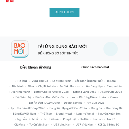
XEM THÊM
TẢI ỨNG DỤNG BÁO MỚI
ĐỂ KHÔNG BỎ SÓT TIN TỨC
Điều khoản sử dụng
Chính sách bảo mật
Hạ Tầng
Vùng Thủ Đô
Lê Minh Hưng
Bắc Ninh (thành Phố)
Tô Lâm
Bắc Ninh
Năm
Chợ Biên Hòa
Eo Biển Hormuz
Liên Bang Nga
Campuchia
An Ninh Mạng
Better Choice Awards 2026
Đường Vành Đai 5
ASEAN Cup 2026
Bộ Chính Trị
Bộ Giáo Dục Và Đào Tạo
Iran
Phương Diễm Huyền
Oman
Dự Án Đầu Tư Xây Dựng
Doanh Nghiệp
AFF Cup 2026
Lịch Thi Đấu AFF Cup 2026
Bảng Xếp Hạng AFF Cup 2026
Bóng Đá
Báo Bóng Đá
Bóng Đá Việt Nam
Thể Thao
Lionel Messi
Lamine Yamal
Nguyễn Xuân Son
Nguyễn Đình Bắc
Tin Thế Giới
Pháp Luật
Xã Hội
Tin Bão
Tin Tức
Giá Vàng
Tuyển Việt Nam
U23 Việt Nam
U17 Việt Nam
Kết Quả Bóng Đá