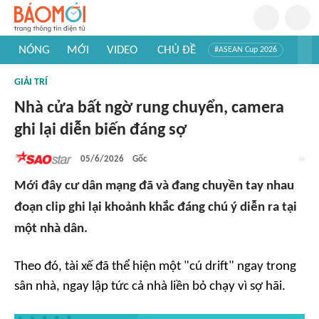
NÓNG
MỚI
VIDEO
CHỦ ĐỀ
#ASEAN Cup 2026
#Trí tuệ nhân tạo
#Mỹ - Iran
#Khám phá Việt Nam
GIẢI TRÍ
#Khám phá thế giới
Nhà cửa bất ngờ rung chuyển, camera
ghi lại diễn biến đáng sợ
05/6/2026
Gốc
Mới đây cư dân mạng đã và đang chuyền tay nhau
đoạn clip ghi lại khoảnh khắc đáng chú ý diễn ra tại
một nhà dân.
Theo đó, tài xế đã thể hiện một "cú drift" ngay trong
sân nhà, ngay lập tức cả nhà liền bỏ chạy vì sợ hãi.