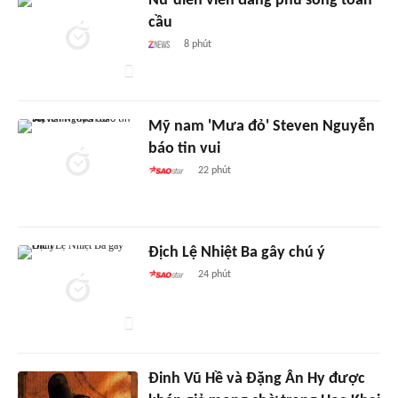
Nữ diễn viên đang phủ sóng toàn
cầu
8 phút
Mỹ nam 'Mưa đỏ' Steven Nguyễn
báo tin vui
22 phút
Địch Lệ Nhiệt Ba gây chú ý
24 phút
Đinh Vũ Hề và Đặng Ân Hy được