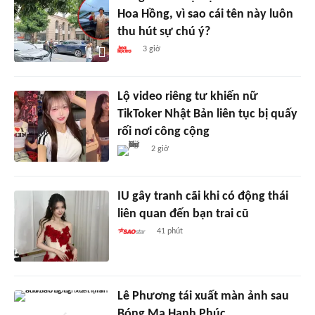
Hoa Hồng, vì sao cái tên này luôn
thu hút sự chú ý?
3 giờ
Lộ video riêng tư khiến nữ
TikToker Nhật Bản liên tục bị quấy
rối nơi công cộng
2 giờ
IU gây tranh cãi khi có động thái
liên quan đến bạn trai cũ
41 phút
Lê Phương tái xuất màn ảnh sau
Bóng Ma Hạnh Phúc