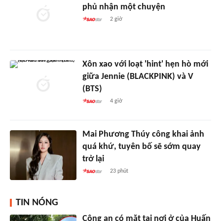
phủ nhận một chuyện
2 giờ
Xôn xao với loạt 'hint' hẹn hò mới
giữa Jennie (BLACKPINK) và V
(BTS)
4 giờ
Mai Phương Thúy công khai ảnh
quá khứ, tuyên bố sẽ sớm quay
trở lại
23 phút
TIN NÓNG
Công an có mặt tại nơi ở của Huấn