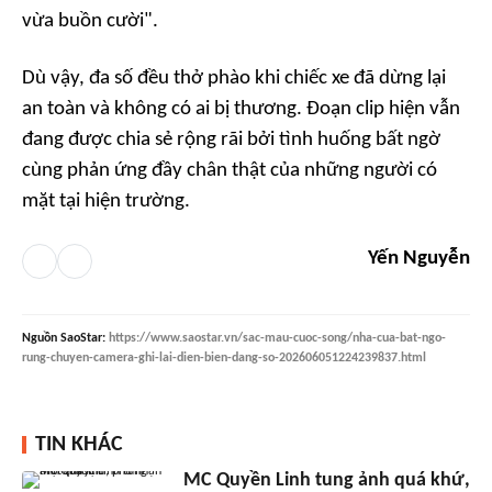
vừa buồn cười".
Dù vậy, đa số đều thở phào khi chiếc xe đã dừng lại
an toàn và không có ai bị thương. Đoạn clip hiện vẫn
đang được chia sẻ rộng rãi bởi tình huống bất ngờ
cùng phản ứng đầy chân thật của những người có
mặt tại hiện trường.
Yến Nguyễn
Nguồn
SaoStar
:
https://www.saostar.vn/sac-mau-cuoc-song/nha-cua-bat-ngo-
rung-chuyen-camera-ghi-lai-dien-bien-dang-so-202606051224239837.html
TIN KHÁC
MC Quyền Linh tung ảnh quá khứ,