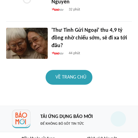
Nguyễn
32 phút
'Thư Tình Gửi Ngoại' thu 4,9 tỷ
đồng nhờ chiếu sớm, sẽ đi xa tới
đâu?
44 phút
VỀ TRANG CHỦ
TẢI ỨNG DỤNG BÁO MỚI
ĐỂ KHÔNG BỎ SÓT TIN TỨC