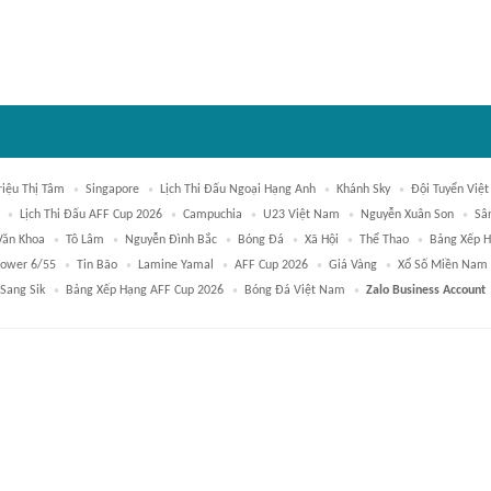
riệu Thị Tâm
Singapore
Lịch Thi Đấu Ngoại Hạng Anh
Khánh Sky
Đội Tuyển Việ
Lịch Thi Đấu AFF Cup 2026
Campuchia
U23 Việt Nam
Nguyễn Xuân Son
Sâ
Văn Khoa
Tô Lâm
Nguyễn Đình Bắc
Bóng Đá
Xã Hội
Thể Thao
Bảng Xếp H
Power 6/55
Tin Bão
Lamine Yamal
AFF Cup 2026
Giá Vàng
Xổ Số Miền Nam
Sang Sik
Bảng Xếp Hạng AFF Cup 2026
Bóng Đá Việt Nam
Zalo Business Account