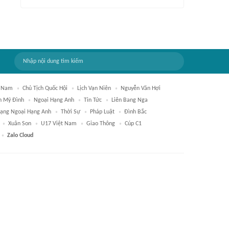
t Nam
Chủ Tịch Quốc Hội
Lịch Vạn Niên
Nguyễn Văn Hợi
n Mỹ Đình
Ngoại Hạng Anh
Tin Tức
Liên Bang Nga
ạng Ngoại Hạng Anh
Thời Sự
Pháp Luật
Đình Bắc
Xuân Son
U17 Việt Nam
Giao Thông
Cúp C1
Zalo Cloud