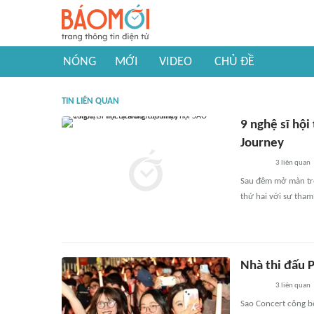
NÓNG
MỚI
VIDEO
CHỦ ĐỀ
TIN LIÊN QUAN
9 nghệ sĩ hội
Journey
3
liên quan
Sau đêm mở màn tro
thứ hai với sự tham 
Nhà thi đấu P
3
liên quan
Sao Concert công b