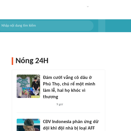
Nóng 24H
Đám cưới vắng cô dâu ở
Phú Thọ, chú rể một mình
làm lễ, hai họ khóc vì
thương
9 giờ
CĐV Indonesia phản ứng dữ
dội khi đội nhà bị loại AFF