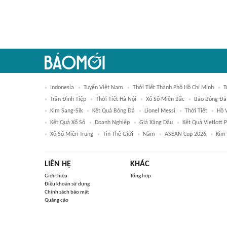
Indonesia
Tuyển Việt Nam
Thời Tiết Thành Phố Hồ Chí Minh
T
Trần Đình Tiệp
Thời Tiết Hà Nội
Xổ Số Miền Bắc
Báo Bóng Đá
Kim Sang-Sik
Kết Quả Bóng Đá
Lionel Messi
Thời Tiết
Hồ 
Kết Quả Xổ Số
Doanh Nghiệp
Giá Xăng Dầu
Kết Quả Vietlott 
Xổ Số Miền Trung
Tin Thế Giới
Năm
ASEAN Cup 2026
Kim 
LIÊN HỆ
KHÁC
Giới thiệu
Tổng hợp
Điều khoản sử dụng
Chính sách bảo mật
Quảng cáo