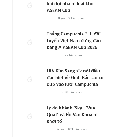
khi đội nhà bị loại khỏi
ASEAN Cup
8 giờ
2
liên quan
Thắng Campuchia 3-1, đội
tuyển Việt Nam đứng đầu
bảng A ASEAN Cup 2026
77
liên quan
HLV Kim Sang-sik nói điều
đặc biệt về Đình Bắc sau cú
đúp vào lưới Campuchia
3538
liên quan
Lý do Khánh 'Sky', 'Vua
Quạt' và Hồ Văn Khoa bị
khởi tố
6 giờ
103
liên quan