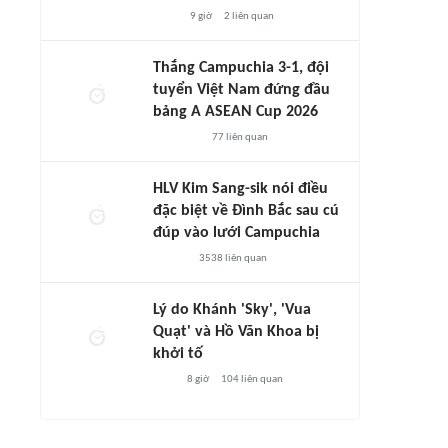
9 giờ
2
liên quan
Thắng Campuchia 3-1, đội
tuyển Việt Nam đứng đầu
bảng A ASEAN Cup 2026
77
liên quan
HLV Kim Sang-sik nói điều
đặc biệt về Đình Bắc sau cú
đúp vào lưới Campuchia
3538
liên quan
Lý do Khánh 'Sky', 'Vua
Quạt' và Hồ Văn Khoa bị
khởi tố
8 giờ
104
liên quan