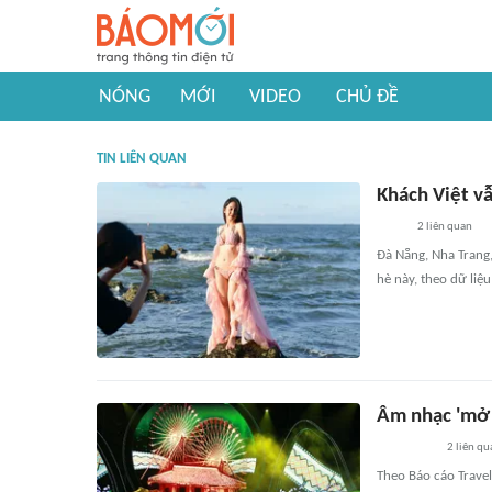
NÓNG
MỚI
VIDEO
CHỦ ĐỀ
TIN LIÊN QUAN
Khách Việt vẫ
2
liên quan
Đà Nẵng, Nha Trang
hè này, theo dữ liệ
Âm nhạc 'mở 
2
liên qu
Theo Báo cáo Travel