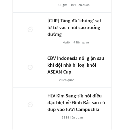
11 giờ
104
liên quan
[CLIP] Tảng đá 'khủng' sạt
lở từ vách núi cao xuống
đường
4 giờ
4
liên quan
CĐV Indonesia nổi giận sau
khi đội nhà bị loại khỏi
ASEAN Cup
2
liên quan
HLV Kim Sang-sik nói điều
đặc biệt về Đình Bắc sau cú
đúp vào lưới Campuchia
3538
liên quan