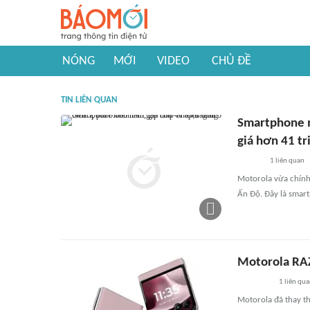
NÓNG
MỚI
VIDEO
CHỦ ĐỀ
TIN LIÊN QUAN
Smartphone m
giá hơn 41 t
1
liên quan
Motorola vừa chính
Ấn Độ. Đây là smar
Motorola RAZ
1
liên qu
Motorola đã thay th