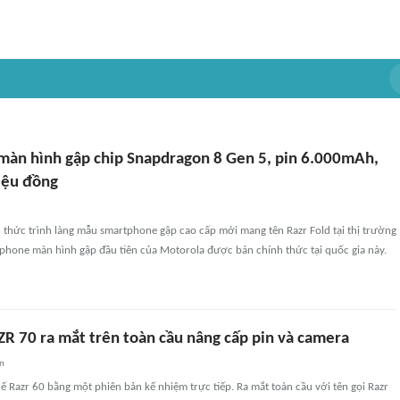
àn hình gập chip Snapdragon 8 Gen 5, pin 6.000mAh,
riệu đồng
 thức trình làng mẫu smartphone gập cao cấp mới mang tên Razr Fold tại thị trường
tphone màn hình gập đầu tiên của Motorola được bán chính thức tại quốc gia này.
R 70 ra mắt trên toàn cầu nâng cấp pin và camera
an
ế Razr 60 bằng một phiên bản kế nhiệm trực tiếp. Ra mắt toàn cầu với tên gọi Razr