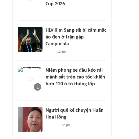
Cup 2026
HLV Kim Sang-sik bị cấm mặc
áo đen ở trận gặp
Campuchia
12 giờ
Niêm phong xe đầu kéo rải
mảnh sắt trên cao tốc khiến
hơn 120 ô tô thủng lốp
Người quê kể chuyện Huấn
Hoa Hồng
12 giờ