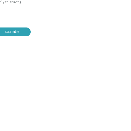
ùy thị trường.
XEM THÊM